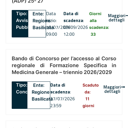
(ADP) 25- 27
Data
Data di
Tipo:
Ente:
Giorni
Maggiori
dettagli
inizio:
scadenza
:
Avviso
Regione
alla
16/07/2026
09/09/2026
Pubblico
Basilicata
scadenza:
09:00
12:00
33
Bando di Concorso per l’accesso al Corso
regionale di Formazione Specifica in
Medicina Generale – triennio 2026/2029
Data di
Tipo:
Ente:
Scaduto
Maggiori
dettagli
scadenza
:
Concorsi
Regione
da:
27/07/2026
Basilicata
11
23:59
giorni