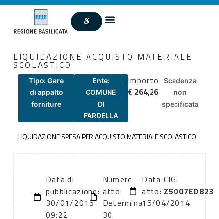
LIQUIDAZIONE ACQUISTO MATERIALE
SCOLASTICO
Importo
Tipo: Gare
Ente:
Scadenza
€ 264,26
di appalto
COMUNE
non
forniture
DI
specificata
FARDELLA
LIQUIDAZIONE SPESA PER ACQUISTO MATERIALE SCOLASTICO
Data di
Numero
Data
CIG:
pubblicazione:
atto:
atto:
Z5007ED823
30/01/2015
Determina
15/04/2014
09:22
30