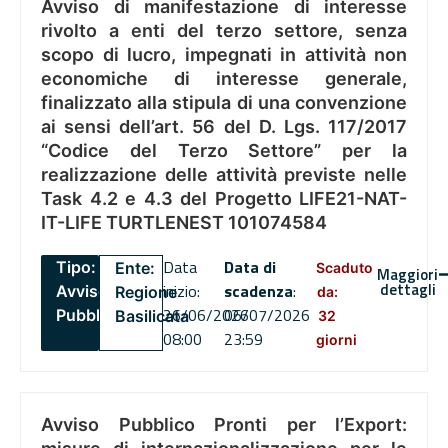
Avviso di manifestazione di interesse
rivolto a enti del terzo settore, senza
scopo di lucro, impegnati in attività non
economiche di interesse generale,
finalizzato alla stipula di una convenzione
ai sensi dell’art. 56 del D. Lgs. 117/2017
“Codice del Terzo Settore” per la
realizzazione delle attività previste nelle
Task 4.2 e 4.3 del Progetto LIFE21-NAT-
IT-LIFE TURTLENEST 101074584
Data
Data di
Tipo:
Ente:
Scaduto
Maggiori
dettagli
inizio:
scadenza
:
Avviso
Regione
da:
26/06/2026
06/07/2026
Pubblico
Basilicata
32
08:00
23:59
giorni
Avviso Pubblico Pronti per l’Export: