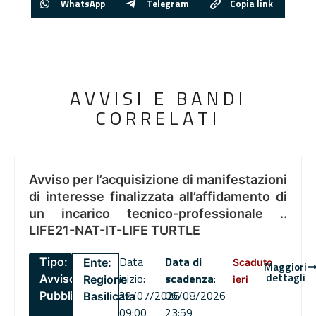
WhatsApp
Telegram
Copia link
AVVISI E BANDI
CORRELATI
Avviso per l’acquisizione di manifestazioni
di interesse finalizzata all’affidamento di
un incarico tecnico-professionale ..
LIFE21-NAT-IT-LIFE TURTLE
Data
Data di
Tipo:
Ente:
Scaduto
Maggiori
dettagli
inizio:
scadenza
:
Avviso
Regione
ieri
22/07/2026
06/08/2026
Pubblico
Basilicata
09:00
23:59