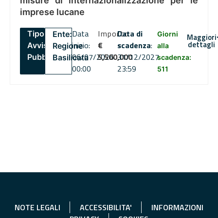
misure di internazionalizzazione per le
imprese lucane
Data
Importo
Data di
Tipo:
Ente:
Giorni
Maggiori
dettagli
inizio:
€
scadenza
:
Avviso
Regione
alla
06/07/2026
5,500,000
31/12/2027
Pubblico
Basilicata
scadenza:
00:00
23:59
511
NOTE LEGALI
ACCESSIBILITA'
INFORMAZIONI