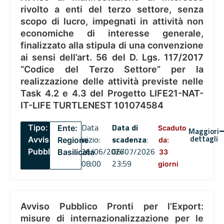
rivolto a enti del terzo settore, senza
scopo di lucro, impegnati in attività non
economiche di interesse generale,
finalizzato alla stipula di una convenzione
ai sensi dell’art. 56 del D. Lgs. 117/2017
“Codice del Terzo Settore” per la
realizzazione delle attività previste nelle
Task 4.2 e 4.3 del Progetto LIFE21-NAT-
IT-LIFE TURTLENEST 101074584
Data
Data di
Tipo:
Ente:
Scaduto
Maggiori
dettagli
inizio:
scadenza
:
Avviso
Regione
da:
26/06/2026
06/07/2026
Pubblico
Basilicata
33
08:00
23:59
giorni
Avviso Pubblico Pronti per l’Export:
misure di internazionalizzazione per le