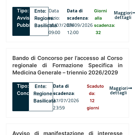
Data
Data di
Tipo:
Ente:
Giorni
Maggiori
dettagli
inizio:
scadenza
:
Avviso
Regione
alla
16/07/2026
09/09/2026
Pubblico
Basilicata
scadenza:
09:00
12:00
32
Bando di Concorso per l’accesso al Corso
regionale di Formazione Specifica in
Medicina Generale – triennio 2026/2029
Data di
Tipo:
Ente:
Scaduto
Maggiori
dettagli
scadenza
:
Concorsi
Regione
da:
27/07/2026
Basilicata
12
23:59
giorni
Avviso di manifestazione di interesse