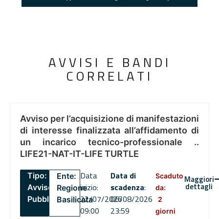
AVVISI E BANDI
CORRELATI
Avviso per l’acquisizione di manifestazioni
di interesse finalizzata all’affidamento di
un incarico tecnico-professionale ..
LIFE21-NAT-IT-LIFE TURTLE
Data
Data di
Tipo:
Ente:
Scaduto
Maggiori
dettagli
inizio:
scadenza
:
Avviso
Regione
da:
22/07/2026
06/08/2026
Pubblico
Basilicata
2
09:00
23:59
giorni