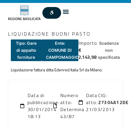
LIQUIDAZIONE BUONI PASTO
Importo
Tipo: Gare
Ente:
Scadenza
€
di appalto
COMUNE DI
non
2.143,98
forniture
CAMPOMAGGIORE
specificata
Liquidazione fattura ditta Edenred Italia Srl da Milano.
Data di
Numero
Data
CIG:
pubblicazione:
atto:
atto:
Z7304A12DE
30/01/2014
Determina
21/03/2013
18:13
43/87