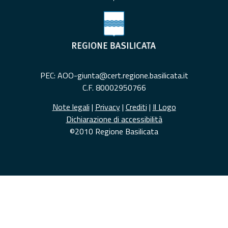
PEC: AOO-giunta@cert.regione.basilicata.it
C.F. 80002950766
Note legali
|
Privacy
|
Crediti
|
Il Logo
Dichiarazione di accessibilità
©2010 Regione Basilicata