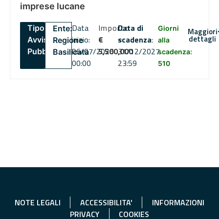
imprese lucane
Data
Importo
Data di
Tipo:
Ente:
Giorni
Maggiori
dettagli
inizio:
€
scadenza
:
Avviso
Regione
alla
06/07/2026
5,500,000
31/12/2027
Pubblico
Basilicata
scadenza:
00:00
23:59
510
NOTE LEGALI
ACCESSIBILITA'
INFORMAZIONI
PRIVACY
COOKIES