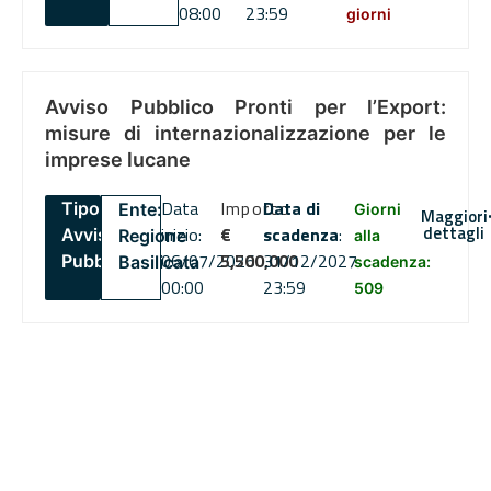
08:00
23:59
giorni
Avviso Pubblico Pronti per l’Export:
misure di internazionalizzazione per le
imprese lucane
Data
Importo
Data di
Tipo:
Ente:
Giorni
Maggiori
dettagli
inizio:
€
scadenza
:
Avviso
Regione
alla
06/07/2026
5,500,000
31/12/2027
Pubblico
Basilicata
scadenza:
00:00
23:59
509