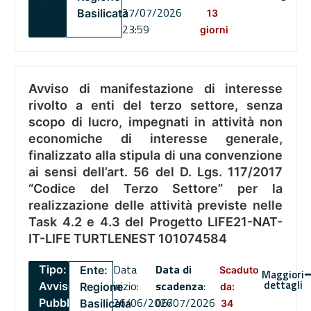
27/07/2026
Basilicata
13
23:59
giorni
Avviso di manifestazione di interesse
rivolto a enti del terzo settore, senza
scopo di lucro, impegnati in attività non
economiche di interesse generale,
finalizzato alla stipula di una convenzione
ai sensi dell’art. 56 del D. Lgs. 117/2017
“Codice del Terzo Settore” per la
realizzazione delle attività previste nelle
Task 4.2 e 4.3 del Progetto LIFE21-NAT-
IT-LIFE TURTLENEST 101074584
Data
Data di
Tipo:
Ente:
Scaduto
Maggiori
dettagli
inizio:
scadenza
:
Avviso
Regione
da:
26/06/2026
06/07/2026
Pubblico
Basilicata
34