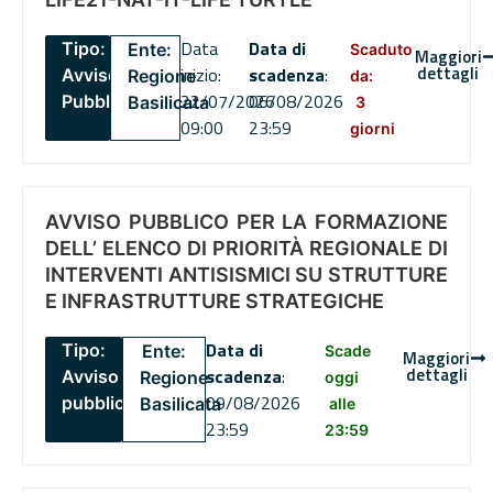
Data
Data di
Tipo:
Ente:
Scaduto
Maggiori
dettagli
inizio:
scadenza
:
Avviso
Regione
da:
22/07/2026
06/08/2026
Pubblico
Basilicata
3
09:00
23:59
giorni
AVVISO PUBBLICO PER LA FORMAZIONE
DELL’ ELENCO DI PRIORITÀ REGIONALE DI
INTERVENTI ANTISISMICI SU STRUTTURE
E INFRASTRUTTURE STRATEGICHE
Data di
Tipo:
Ente:
Scade
Maggiori
dettagli
scadenza
:
Avviso
Regione
oggi
09/08/2026
pubblico
Basilicata
alle
23:59
23:59