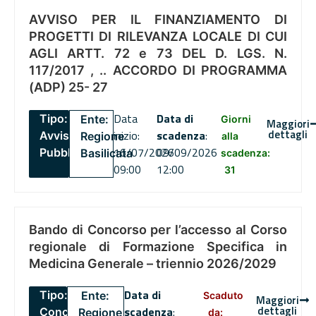
AVVISO PER IL FINANZIAMENTO DI
PROGETTI DI RILEVANZA LOCALE DI CUI
AGLI ARTT. 72 e 73 DEL D. LGS. N.
117/2017 , .. ACCORDO DI PROGRAMMA
(ADP) 25- 27
Data
Data di
Tipo:
Ente:
Giorni
Maggiori
dettagli
inizio:
scadenza
:
Avviso
Regione
alla
16/07/2026
09/09/2026
Pubblico
Basilicata
scadenza:
09:00
12:00
31
Bando di Concorso per l’accesso al Corso
regionale di Formazione Specifica in
Medicina Generale – triennio 2026/2029
Data di
Tipo:
Ente:
Scaduto
Maggiori
dettagli
scadenza
:
Concorsi
Regione
da: