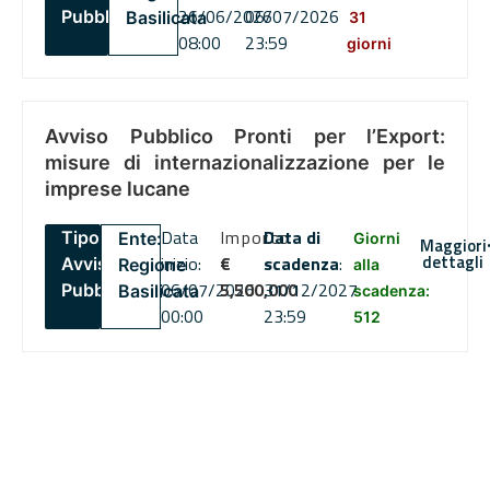
26/06/2026
06/07/2026
Pubblico
Basilicata
31
08:00
23:59
giorni
Avviso Pubblico Pronti per l’Export:
misure di internazionalizzazione per le
imprese lucane
Data
Importo
Data di
Tipo:
Ente:
Giorni
Maggiori
dettagli
inizio:
€
scadenza
:
Avviso
Regione
alla
06/07/2026
5,500,000
31/12/2027
Pubblico
Basilicata
scadenza:
00:00
23:59
512