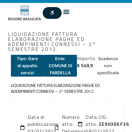
LIQUIDAZIONE FATTURA
ELABORAZIONE PAGHE ED
ADEMPIMENTI CONNESSI – 2^
SEMESTRE 2012.
Importo
Tipo: Gare
Ente:
Scadenza
€ 549,9
di appalto
COMUNE DI
non
servizi
FARDELLA
specificata
LIQUIDAZIONE FATTURA ELABORAZIONE PAGHE ED
ADEMPIMENTI CONNESSI – 2^ SEMESTRE 2012.
Data di
Numero
Data
CIG:
pubblicazione:
atto:
atto:
ZE903DEF36
03/02/2014
Determina
28/02/2012