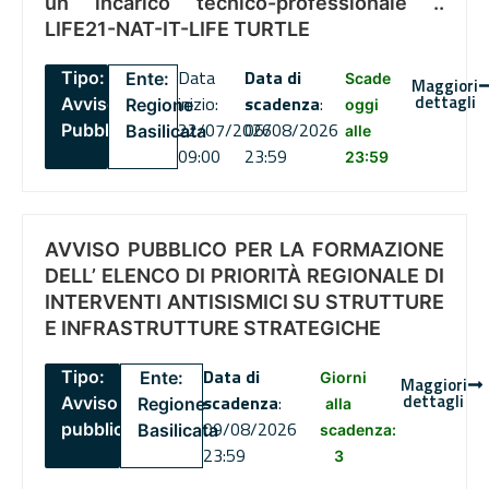
un incarico tecnico-professionale ..
LIFE21-NAT-IT-LIFE TURTLE
Data
Data di
Tipo:
Ente:
Scade
Maggiori
dettagli
inizio:
scadenza
:
Avviso
Regione
oggi
22/07/2026
06/08/2026
Pubblico
Basilicata
alle
09:00
23:59
23:59
AVVISO PUBBLICO PER LA FORMAZIONE
DELL’ ELENCO DI PRIORITÀ REGIONALE DI
INTERVENTI ANTISISMICI SU STRUTTURE
E INFRASTRUTTURE STRATEGICHE
Data di
Tipo:
Ente:
Giorni
Maggiori
dettagli
scadenza
:
Avviso
Regione
alla
09/08/2026
pubblico
Basilicata
scadenza:
23:59
3