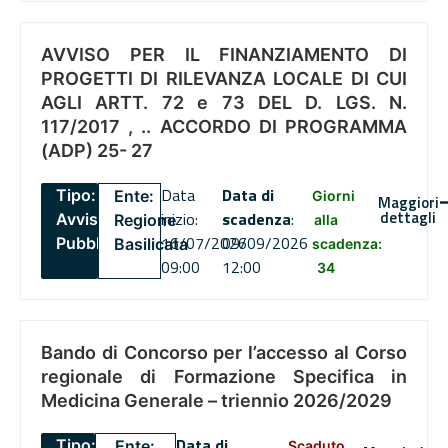
AVVISO PER IL FINANZIAMENTO DI
PROGETTI DI RILEVANZA LOCALE DI CUI
AGLI ARTT. 72 e 73 DEL D. LGS. N.
117/2017 , .. ACCORDO DI PROGRAMMA
(ADP) 25- 27
Data
Data di
Tipo:
Ente:
Giorni
Maggiori
dettagli
inizio:
scadenza
:
Avviso
Regione
alla
16/07/2026
09/09/2026
Pubblico
Basilicata
scadenza:
09:00
12:00
34
Bando di Concorso per l’accesso al Corso
regionale di Formazione Specifica in
Medicina Generale – triennio 2026/2029
Data di
Tipo:
Ente:
Scaduto