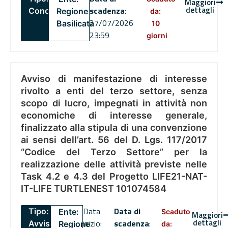
Maggiori
dettagli
scadenza
:
Concorsi
Regione
da:
27/07/2026
Basilicata
10
23:59
giorni
Avviso di manifestazione di interesse
rivolto a enti del terzo settore, senza
scopo di lucro, impegnati in attività non
economiche di interesse generale,
finalizzato alla stipula di una convenzione
ai sensi dell’art. 56 del D. Lgs. 117/2017
“Codice del Terzo Settore” per la
realizzazione delle attività previste nelle
Task 4.2 e 4.3 del Progetto LIFE21-NAT-
IT-LIFE TURTLENEST 101074584
Data
Data di
Tipo:
Ente:
Scaduto
Maggiori
dettagli
inizio:
scadenza
:
Avviso
Regione
da: