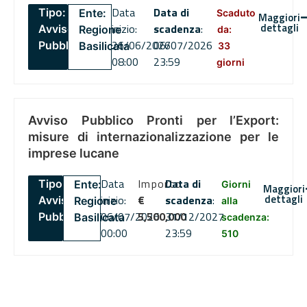
Data
Data di
Tipo:
Ente:
Scaduto
Maggiori
dettagli
inizio:
scadenza
:
Avviso
Regione
da:
26/06/2026
06/07/2026
Pubblico
Basilicata
33
08:00
23:59
giorni
Avviso Pubblico Pronti per l’Export:
misure di internazionalizzazione per le
imprese lucane
Data
Importo
Data di
Tipo:
Ente:
Giorni
Maggiori
dettagli
inizio:
€
scadenza
:
Avviso
Regione
alla
06/07/2026
5,500,000
31/12/2027
Pubblico
Basilicata
scadenza:
00:00
23:59
510