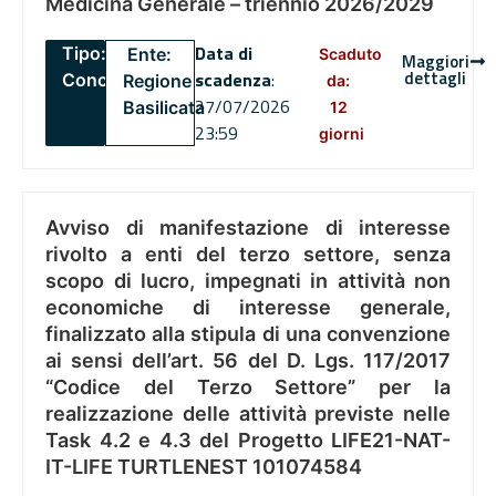
Medicina Generale – triennio 2026/2029
Data di
Tipo:
Ente:
Scaduto
Maggiori
dettagli
scadenza
:
Concorsi
Regione
da:
27/07/2026
Basilicata
12
23:59
giorni
Avviso di manifestazione di interesse
rivolto a enti del terzo settore, senza
scopo di lucro, impegnati in attività non
economiche di interesse generale,
finalizzato alla stipula di una convenzione
ai sensi dell’art. 56 del D. Lgs. 117/2017
“Codice del Terzo Settore” per la
realizzazione delle attività previste nelle
Task 4.2 e 4.3 del Progetto LIFE21-NAT-
IT-LIFE TURTLENEST 101074584