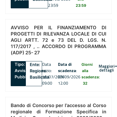
23:59
23:59
AVVISO PER IL FINANZIAMENTO DI
PROGETTI DI RILEVANZA LOCALE DI CUI
AGLI ARTT. 72 e 73 DEL D. LGS. N.
117/2017 , .. ACCORDO DI PROGRAMMA
(ADP) 25- 27
Data
Data di
Tipo:
Ente:
Giorni
Maggiori
dettagli
inizio:
scadenza
:
Avviso
Regione
alla
16/07/2026
09/09/2026
Pubblico
Basilicata
scadenza:
09:00
12:00
32
Bando di Concorso per l’accesso al Corso
regionale di Formazione Specifica in