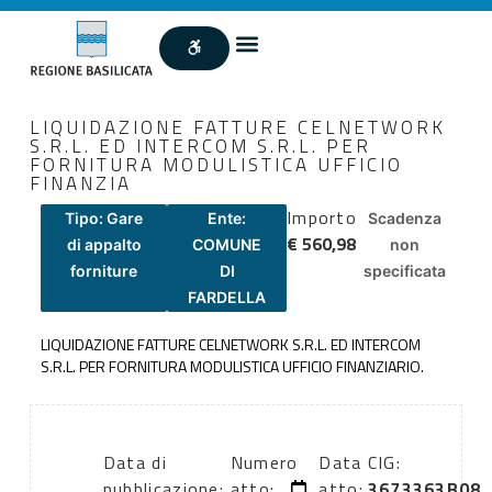
LIQUIDAZIONE FATTURE CELNETWORK
S.R.L. ED INTERCOM S.R.L. PER
FORNITURA MODULISTICA UFFICIO
FINANZIA
Importo
Tipo: Gare
Ente:
Scadenza
€ 560,98
di appalto
COMUNE
non
forniture
DI
specificata
FARDELLA
LIQUIDAZIONE FATTURE CELNETWORK S.R.L. ED INTERCOM
S.R.L. PER FORNITURA MODULISTICA UFFICIO FINANZIARIO.
Data di
Numero
Data
CIG:
pubblicazione:
atto:
atto:
3673363B08