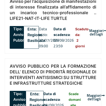
Avviso per l’acquisizione di manifestazioni
di interesse finalizzata all’affidamento di
un incarico tecnico-professionale ..
LIFE21-NAT-IT-LIFE TURTLE
Data
Data di
Tipo:
Ente:
Scaduto
Maggiori
dettagli
inizio:
scadenza
:
Avviso
Regione
da:
22/07/2026
06/08/2026
Pubblico
Basilicata
2
09:00
23:59
giorni
AVVISO PUBBLICO PER LA FORMAZIONE
DELL’ ELENCO DI PRIORITÀ REGIONALE DI
INTERVENTI ANTISISMICI SU STRUTTURE
E INFRASTRUTTURE STRATEGICHE
Data di
Tipo:
Ente:
Scade
Maggiori
dettagli
scadenza
:
Avviso
Regione
domani
09/08/2026
pubblico
Basilicata
alle