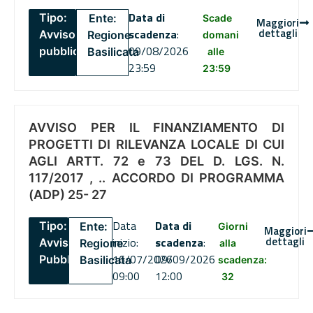
Data di
Tipo:
Ente:
Scade
Maggiori
dettagli
scadenza
:
Avviso
Regione
domani
09/08/2026
pubblico
Basilicata
alle
23:59
23:59
AVVISO PER IL FINANZIAMENTO DI
PROGETTI DI RILEVANZA LOCALE DI CUI
AGLI ARTT. 72 e 73 DEL D. LGS. N.
117/2017 , .. ACCORDO DI PROGRAMMA
(ADP) 25- 27
Data
Data di
Tipo:
Ente:
Giorni
Maggiori
dettagli
inizio:
scadenza
:
Avviso
Regione
alla
16/07/2026
09/09/2026
Pubblico
Basilicata
scadenza:
09:00
12:00
32