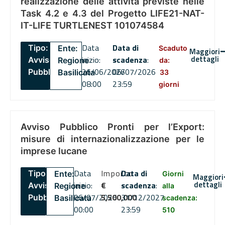
realizzazione delle attività previste nelle
Task 4.2 e 4.3 del Progetto LIFE21-NAT-
IT-LIFE TURTLENEST 101074584
Data
Data di
Tipo:
Ente:
Scaduto
Maggiori
dettagli
inizio:
scadenza
:
Avviso
Regione
da:
26/06/2026
06/07/2026
Pubblico
Basilicata
33
08:00
23:59
giorni
Avviso Pubblico Pronti per l’Export:
misure di internazionalizzazione per le
imprese lucane
Data
Importo
Data di
Tipo:
Ente:
Giorni
Maggiori
dettagli
inizio:
€
scadenza
:
Avviso
Regione
alla
06/07/2026
5,500,000
31/12/2027
Pubblico
Basilicata
scadenza:
00:00
23:59
510