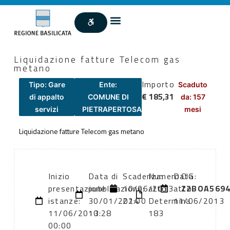
Liquidazione fatture Telecom gas
metano
Importo
Tipo: Gare
Ente:
Scaduto
€ 185,31
di appalto
COMUNE DI
da: 157
servizi
PIETRAPERTOSA
mesi
Liquidazione fatture Telecom gas metano
Inizio
Data di
Scadenza:
Numero
Data
CIG:
presentazione
pubblicazione:
10/06/2013
atto:
atto:
Z2BOA569
istanze:
30/01/2014
22:00
Determina
11/06/2013
11/06/2013
10:28
183
00:00