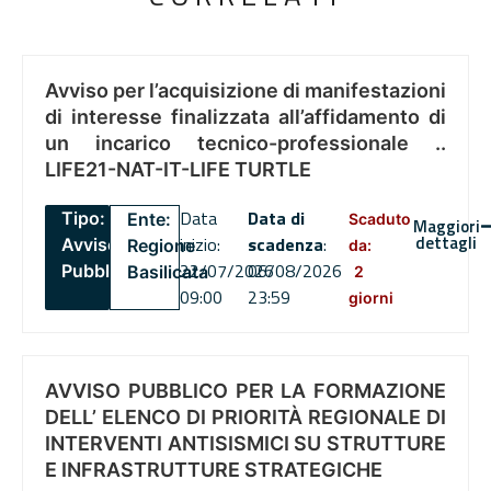
Avviso per l’acquisizione di manifestazioni
di interesse finalizzata all’affidamento di
un incarico tecnico-professionale ..
LIFE21-NAT-IT-LIFE TURTLE
Data
Data di
Tipo:
Ente:
Scaduto
Maggiori
dettagli
inizio:
scadenza
:
Avviso
Regione
da:
22/07/2026
06/08/2026
Pubblico
Basilicata
2
09:00
23:59
giorni
AVVISO PUBBLICO PER LA FORMAZIONE
DELL’ ELENCO DI PRIORITÀ REGIONALE DI
INTERVENTI ANTISISMICI SU STRUTTURE
E INFRASTRUTTURE STRATEGICHE