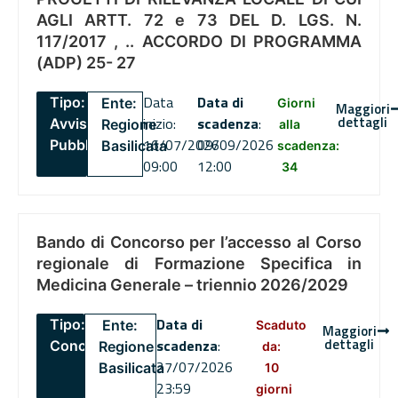
AGLI ARTT. 72 e 73 DEL D. LGS. N.
117/2017 , .. ACCORDO DI PROGRAMMA
(ADP) 25- 27
Data
Data di
Tipo:
Ente:
Giorni
Maggiori
dettagli
inizio:
scadenza
:
Avviso
Regione
alla
16/07/2026
09/09/2026
Pubblico
Basilicata
scadenza:
09:00
12:00
34
Bando di Concorso per l’accesso al Corso
regionale di Formazione Specifica in
Medicina Generale – triennio 2026/2029
Data di
Tipo:
Ente:
Scaduto
Maggiori
dettagli
scadenza
:
Concorsi
Regione
da:
27/07/2026
Basilicata
10
23:59
giorni