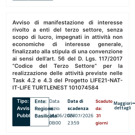
Avviso di manifestazione di interesse
rivolto a enti del terzo settore, senza
scopo di lucro, impegnati in attività non
economiche di interesse generale,
finalizzato alla stipula di una convenzione
ai sensi dell’art. 56 del D. Lgs. 117/2017
“Codice del Terzo Settore” per la
realizzazione delle attività previste nelle
Task 4.2 e 4.3 del Progetto LIFE21-NAT-
IT-LIFE TURTLENEST 101074584
Data
Data di
Tipo:
Ente:
Scaduto
Maggiori
dettagli
inizio:
scadenza
:
Avviso
Regione
da:
26/06/2026
06/07/2026
Pubblico
Basilicata
31
08:00
23:59
giorni