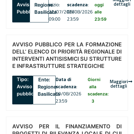
dettagli
inizio:
scadenza
:
Avviso
Regione
oggi
22/07/2026
06/08/2026
Pubblico
Basilicata
alle
09:00
23:59
23:59
AVVISO PUBBLICO PER LA FORMAZIONE
DELL’ ELENCO DI PRIORITÀ REGIONALE DI
INTERVENTI ANTISISMICI SU STRUTTURE
E INFRASTRUTTURE STRATEGICHE
Data di
Tipo:
Ente:
Giorni
Maggiori
dettagli
scadenza
:
Avviso
Regione
alla
09/08/2026
pubblico
Basilicata
scadenza:
23:59
3
AVVISO PER IL FINANZIAMENTO DI
PROGETTI DI RILEVANZA LOCALE DI CUI