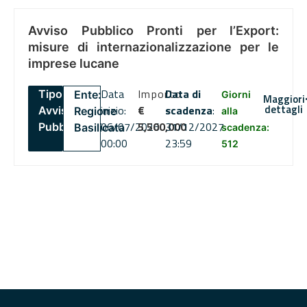
Avviso Pubblico Pronti per l’Export:
misure di internazionalizzazione per le
imprese lucane
Data
Importo
Data di
Tipo:
Ente:
Giorni
Maggiori
dettagli
inizio:
€
scadenza
:
Avviso
Regione
alla
06/07/2026
5,500,000
31/12/2027
Pubblico
Basilicata
scadenza:
00:00
23:59
512