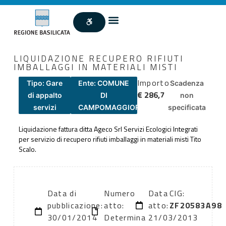
LIQUIDAZIONE RECUPERO RIFIUTI
IMBALLAGGI IN MATERIALI MISTI
Importo
Tipo: Gare
Ente: COMUNE
Scadenza
€ 286,7
di appalto
DI
non
servizi
CAMPOMAGGIORE
specificata
Liquidazione fattura ditta Ageco Srl Servizi Ecologici Integrati
per servizio di recupero rifiuti imballaggi in materiali misti Tito
Scalo.
Data di
Numero
Data
CIG:
pubblicazione:
atto:
atto:
ZF20583A98
30/01/2014
Determina
21/03/2013