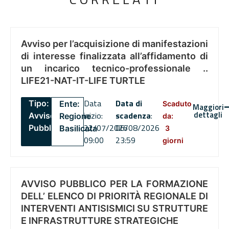
Avviso per l’acquisizione di manifestazioni
di interesse finalizzata all’affidamento di
un incarico tecnico-professionale ..
LIFE21-NAT-IT-LIFE TURTLE
Data
Data di
Tipo:
Ente:
Scaduto
Maggiori
dettagli
inizio:
scadenza
:
Avviso
Regione
da:
22/07/2026
06/08/2026
Pubblico
Basilicata
3
09:00
23:59
giorni
AVVISO PUBBLICO PER LA FORMAZIONE
DELL’ ELENCO DI PRIORITÀ REGIONALE DI
INTERVENTI ANTISISMICI SU STRUTTURE
E INFRASTRUTTURE STRATEGICHE