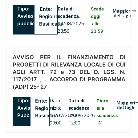
Data di
Tipo:
Ente:
Scade
Maggiori
dettagli
scadenza
:
Avviso
Regione
oggi
09/08/2026
pubblico
Basilicata
alle
23:59
23:59
AVVISO PER IL FINANZIAMENTO DI
PROGETTI DI RILEVANZA LOCALE DI CUI
AGLI ARTT. 72 e 73 DEL D. LGS. N.
117/2017 , .. ACCORDO DI PROGRAMMA
(ADP) 25- 27
Data
Data di
Tipo:
Ente:
Giorni
Maggiori
dettagli
inizio:
scadenza
:
Avviso
Regione
alla
16/07/2026
09/09/2026
Pubblico
Basilicata
scadenza:
09:00
12:00
31