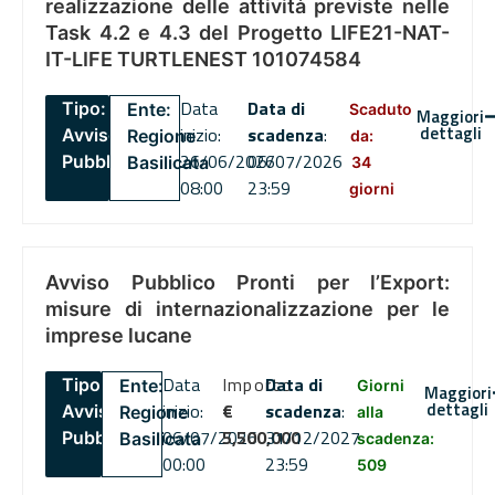
realizzazione delle attività previste nelle
Task 4.2 e 4.3 del Progetto LIFE21-NAT-
IT-LIFE TURTLENEST 101074584
Data
Data di
Tipo:
Ente:
Scaduto
Maggiori
dettagli
inizio:
scadenza
:
Avviso
Regione
da:
26/06/2026
06/07/2026
Pubblico
Basilicata
34
08:00
23:59
giorni
Avviso Pubblico Pronti per l’Export:
misure di internazionalizzazione per le
imprese lucane
Data
Importo
Data di
Tipo:
Ente:
Giorni
Maggiori
dettagli
inizio:
€
scadenza
:
Avviso
Regione
alla
06/07/2026
5,500,000
31/12/2027
Pubblico
Basilicata
scadenza:
00:00
23:59
509