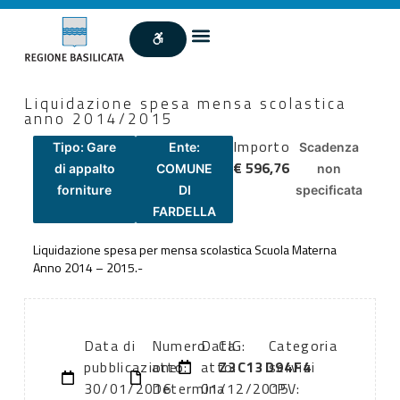
Liquidazione spesa mensa scolastica
anno 2014/2015
Importo
Tipo: Gare
Ente:
Scadenza
€ 596,76
di appalto
COMUNE
non
forniture
DI
specificata
FARDELLA
Liquidazione spesa per mensa scolastica Scuola Materna
Anno 2014 – 2015.-
Data di
Numero
Data
CIG:
Categoria
pubblicazione:
atto:
atto:
Z3C13D94F4
servizi
30/01/2016
Determina
01/12/2015
CPV: