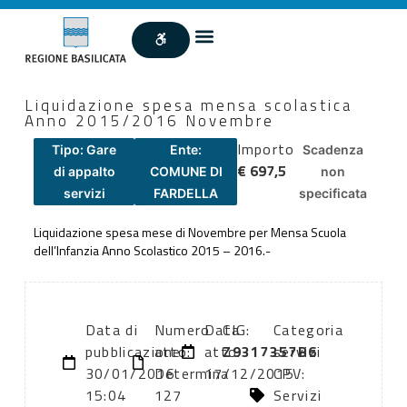
Liquidazione spesa mensa scolastica
Anno 2015/2016 Novembre
Importo
Tipo: Gare
Ente:
Scadenza
€ 697,5
di appalto
COMUNE DI
non
servizi
FARDELLA
specificata
Liquidazione spesa mese di Novembre per Mensa Scuola
dell’Infanzia Anno Scolastico 2015 – 2016.-
Data di
Numero
Data
CIG:
Categoria
pubblicazione:
atto:
atto:
Z9317357B6
servizi
30/01/2016
Determina
17/12/2015
CPV:
15:04
127
Servizi