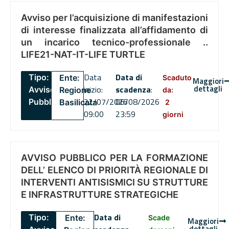
Avviso per l’acquisizione di manifestazioni
di interesse finalizzata all’affidamento di
un incarico tecnico-professionale ..
LIFE21-NAT-IT-LIFE TURTLE
Data
Data di
Tipo:
Ente:
Scaduto
Maggiori
dettagli
inizio:
scadenza
:
Avviso
Regione
da:
22/07/2026
06/08/2026
Pubblico
Basilicata
2
09:00
23:59
giorni
AVVISO PUBBLICO PER LA FORMAZIONE
DELL’ ELENCO DI PRIORITÀ REGIONALE DI
INTERVENTI ANTISISMICI SU STRUTTURE
E INFRASTRUTTURE STRATEGICHE
Data di
Tipo:
Ente:
Scade
Maggiori
dettagli