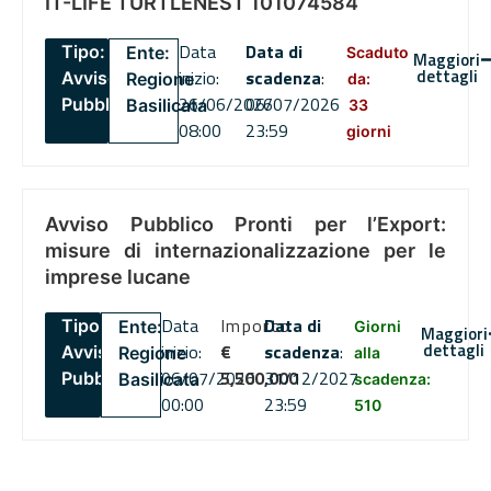
IT-LIFE TURTLENEST 101074584
Data
Data di
Tipo:
Ente:
Scaduto
Maggiori
dettagli
inizio:
scadenza
:
Avviso
Regione
da:
26/06/2026
06/07/2026
Pubblico
Basilicata
33
08:00
23:59
giorni
Avviso Pubblico Pronti per l’Export:
misure di internazionalizzazione per le
imprese lucane
Data
Importo
Data di
Tipo:
Ente:
Giorni
Maggiori
dettagli
inizio:
€
scadenza
:
Avviso
Regione
alla
06/07/2026
5,500,000
31/12/2027
Pubblico
Basilicata
scadenza:
00:00
23:59
510