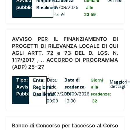
scadenza
:
Avviso
Regione
domani
09/08/2026
pubblico
Basilicata
alle
23:59
23:59
AVVISO PER IL FINANZIAMENTO DI
PROGETTI DI RILEVANZA LOCALE DI CUI
AGLI ARTT. 72 e 73 DEL D. LGS. N.
117/2017 , .. ACCORDO DI PROGRAMMA
(ADP) 25- 27
Data
Data di
Tipo:
Ente:
Giorni
Maggiori
dettagli
inizio:
scadenza
:
Avviso
Regione
alla
16/07/2026
09/09/2026
Pubblico
Basilicata
scadenza:
09:00
12:00
32
Bando di Concorso per l’accesso al Corso