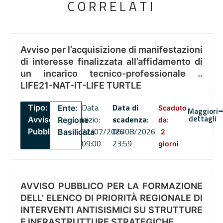
CORRELATI
Avviso per l’acquisizione di manifestazioni
di interesse finalizzata all’affidamento di
un incarico tecnico-professionale ..
LIFE21-NAT-IT-LIFE TURTLE
Data
Data di
Tipo:
Ente:
Scaduto
Maggiori
dettagli
inizio:
scadenza
:
Avviso
Regione
da:
22/07/2026
06/08/2026
Pubblico
Basilicata
2
09:00
23:59
giorni
AVVISO PUBBLICO PER LA FORMAZIONE
DELL’ ELENCO DI PRIORITÀ REGIONALE DI
INTERVENTI ANTISISMICI SU STRUTTURE
E INFRASTRUTTURE STRATEGICHE