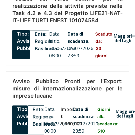
realizzazione delle attività previste nelle
Task 4.2 e 4.3 del Progetto LIFE21-NAT-
IT-LIFE TURTLENEST 101074584
Data
Data di
Tipo:
Ente:
Scaduto
Maggiori
dettagli
inizio:
scadenza
:
Avviso
Regione
da:
26/06/2026
06/07/2026
Pubblico
Basilicata
33
08:00
23:59
giorni
Avviso Pubblico Pronti per l’Export:
misure di internazionalizzazione per le
imprese lucane
Data
Importo
Data di
Tipo:
Ente:
Giorni
Maggiori
dettagli
inizio:
€
scadenza
:
Avviso
Regione
alla
06/07/2026
5,500,000
31/12/2027
Pubblico
Basilicata
scadenza:
00:00
23:59
510