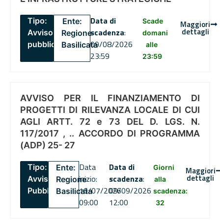
Data di
Tipo:
Ente:
Scade
Maggiori
dettagli
scadenza
:
Avviso
Regione
domani
09/08/2026
pubblico
Basilicata
alle
23:59
23:59
AVVISO PER IL FINANZIAMENTO DI
PROGETTI DI RILEVANZA LOCALE DI CUI
AGLI ARTT. 72 e 73 DEL D. LGS. N.
117/2017 , .. ACCORDO DI PROGRAMMA
(ADP) 25- 27
Data
Data di
Tipo:
Ente:
Giorni
Maggiori
dettagli
inizio:
scadenza
:
Avviso
Regione
alla
16/07/2026
09/09/2026
Pubblico
Basilicata
scadenza:
09:00
12:00
32