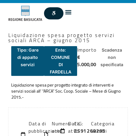
Liquidazione spesa progetto servizi
sociali ARCA – giugno 2015
Importo
Tipo: Gare
Ente:
Scadenza
€
di appalto
COMUNE
non
5.000,00
servizi
DI
specificata
FARDELLA
Liquidazione spesa per progetto integrato di interventi e
servizi sociali all’ “ARCA” Soc. Coop. Sociale – Mese di Giugno
2015.-
Data di
Numero
Data
CIG:
Categoria
pubblicazione:
atto:
atto:
Z591268295
servizi