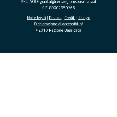
PEC: AOO-giunta@cert.regione.basilicata.it
C.F. 80002950766
Note legali
|
Privacy
|
Crediti
|
Il Logo
Dichiarazione di accessibilità
©2010 Regione Basilicata