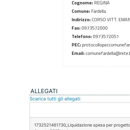
Cognome:
REGINA
Comune:
Fardella
Indirizzo:
CORSO VITT. EMAN
Fax:
0973572000
Telefono:
0973572051
PEC:
protocollopeccomunefard
Email:
comunefardella@rete.ba
ALLEGATI
Scarica tutti gli allegati
1732521461730_Liquidazione spesa per progetto int