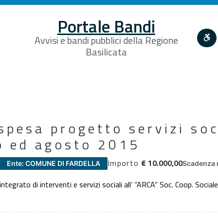
Portale Bandi
Avvisi e bandi pubblici della Regione
Basilicata
spesa progetto servizi so
io ed agosto 2015
Importo
€ 10.000,00
Ente: COMUNE DI FARDELLA
Scadenza 
tegrato di interventi e servizi sociali all’ “ARCA” Soc. Coop. Socia