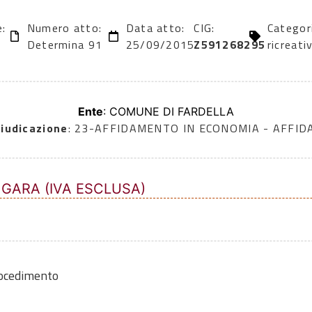
e:
Numero atto:
Data atto:
CIG:
Categori
Determina 91
25/09/2015
Z591268295
ricreativ
Ente
: COMUNE DI FARDELLA
iudicazione
: 23-AFFIDAMENTO IN ECONOMIA - AFFI
 GARA (IVA ESCLUSA)
rocedimento