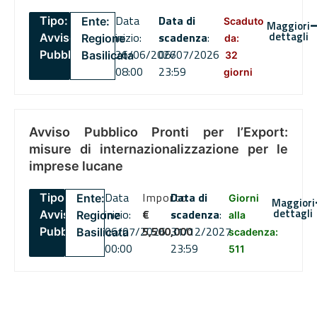
Data
Data di
Tipo:
Ente:
Scaduto
Maggiori
dettagli
inizio:
scadenza
:
Avviso
Regione
da:
26/06/2026
06/07/2026
Pubblico
Basilicata
32
08:00
23:59
giorni
Avviso Pubblico Pronti per l’Export:
misure di internazionalizzazione per le
imprese lucane
Data
Importo
Data di
Tipo:
Ente:
Giorni
Maggiori
dettagli
inizio:
€
scadenza
:
Avviso
Regione
alla
06/07/2026
5,500,000
31/12/2027
Pubblico
Basilicata
scadenza:
00:00
23:59
511