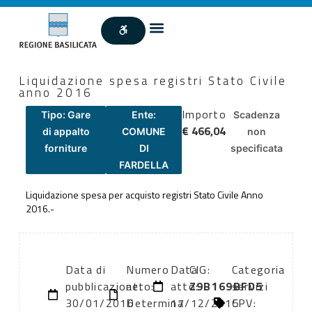
Liquidazione spesa registri Stato Civile
anno 2016
Importo
Tipo: Gare
Ente:
Scadenza
€ 466,04
di appalto
COMUNE
non
forniture
DI
specificata
FARDELLA
Liquidazione spesa per acquisto registri Stato Civile Anno
2016.-
Data di
Numero
Data
CIG:
Categoria
pubblicazione:
atto:
atto:
Z9B169BFD5
servizi
30/01/2016
Determina
17/12/2015
CPV: