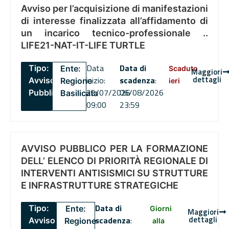
Avviso per l’acquisizione di manifestazioni
di interesse finalizzata all’affidamento di
un incarico tecnico-professionale ..
LIFE21-NAT-IT-LIFE TURTLE
Data
Data di
Tipo:
Ente:
Scaduto
Maggiori
dettagli
inizio:
scadenza
:
Avviso
Regione
ieri
22/07/2026
06/08/2026
Pubblico
Basilicata
09:00
23:59
AVVISO PUBBLICO PER LA FORMAZIONE
DELL’ ELENCO DI PRIORITÀ REGIONALE DI
INTERVENTI ANTISISMICI SU STRUTTURE
E INFRASTRUTTURE STRATEGICHE
Data di
Tipo:
Ente:
Giorni
Maggiori
dettagli
scadenza
:
Avviso
Regione
alla