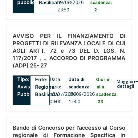
09/08/2026
pubblico
Basilicata
scadenza:
23:59
2
AVVISO PER IL FINANZIAMENTO DI
PROGETTI DI RILEVANZA LOCALE DI CUI
AGLI ARTT. 72 e 73 DEL D. LGS. N.
117/2017 , .. ACCORDO DI PROGRAMMA
(ADP) 25- 27
Data
Data di
Tipo:
Ente:
Giorni
Maggiori
dettagli
inizio:
scadenza
:
Avviso
Regione
alla
16/07/2026
09/09/2026
Pubblico
Basilicata
scadenza:
09:00
12:00
33
Bando di Concorso per l’accesso al Corso
regionale di Formazione Specifica in