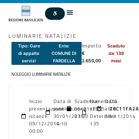
LUMINARIE NATALIZIE
Importo
Tipo: Gare
Ente:
Scaduto
€
di appalto
COMUNE DI
da: 139
2.650,00
servizi
FARDELLA
mesi
NOLEGGIO LUMINARIE NATALIZIE
Inizio
Data di
Scadenza:
Numero
Data
CIG:
presentazione
pubblicazione:
06/01/2015
atto:
atto:
Z8C11FA2A
istanze:
30/01/2015
23:00
Determina
28/11/2014
09/12/2014
10:10
135
00:00