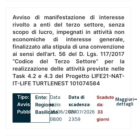
Avviso di manifestazione di interesse
rivolto a enti del terzo settore, senza
scopo di lucro, impegnati in attività non
economiche di interesse generale,
finalizzato alla stipula di una convenzione
ai sensi dell’art. 56 del D. Lgs. 117/2017
“Codice del Terzo Settore” per la
realizzazione delle attività previste nelle
Task 4.2 e 4.3 del Progetto LIFE21-NAT-
IT-LIFE TURTLENEST 101074584
Data
Data di
Tipo:
Ente:
Scaduto
Maggiori
dettagli
inizio:
scadenza
:
Avviso
Regione
da:
26/06/2026
06/07/2026
Pubblico
Basilicata
33
08:00
23:59
giorni