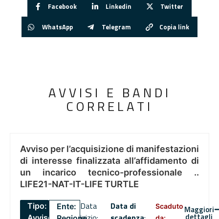
Facebook
Linkedin
Twitter
WhatsApp
Telegram
Copia link
AVVISI E BANDI
CORRELATI
Avviso per l’acquisizione di manifestazioni
di interesse finalizzata all’affidamento di
un incarico tecnico-professionale ..
LIFE21-NAT-IT-LIFE TURTLE
Data
Data di
Tipo:
Ente:
Scaduto
Maggiori
dettagli
inizio:
scadenza
:
Avviso
Regione
da: