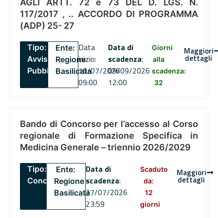
AGLI ARTT. 72 e 73 DEL D. LGS. N.
117/2017 , .. ACCORDO DI PROGRAMMA
(ADP) 25- 27
Data
Data di
Tipo:
Ente:
Giorni
Maggiori
dettagli
inizio:
scadenza
:
Avviso
Regione
alla
16/07/2026
09/09/2026
Pubblico
Basilicata
scadenza:
09:00
12:00
32
Bando di Concorso per l’accesso al Corso
regionale di Formazione Specifica in
Medicina Generale – triennio 2026/2029
Data di
Tipo:
Ente:
Scaduto
Maggiori
dettagli
scadenza
:
Concorsi
Regione
da:
27/07/2026
Basilicata
12
23:59
giorni