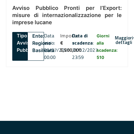
Avviso Pubblico Pronti per l’Export:
misure di internazionalizzazione per le
imprese lucane
Data
Importo
Data di
Tipo:
Ente:
Giorni
Maggiori
dettagli
inizio:
€
scadenza
:
Avviso
Regione
alla
06/07/2026
5,500,000
31/12/2027
Pubblico
Basilicata
scadenza:
00:00
23:59
510