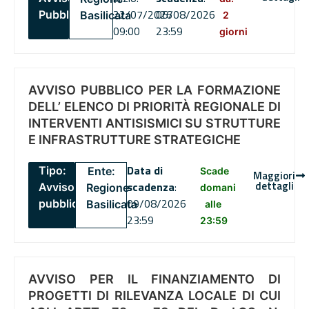
22/07/2026
06/08/2026
Pubblico
Basilicata
2
09:00
23:59
giorni
AVVISO PUBBLICO PER LA FORMAZIONE
DELL’ ELENCO DI PRIORITÀ REGIONALE DI
INTERVENTI ANTISISMICI SU STRUTTURE
E INFRASTRUTTURE STRATEGICHE
Data di
Tipo:
Ente:
Scade
Maggiori
dettagli
scadenza
:
Avviso
Regione
domani
09/08/2026
pubblico
Basilicata
alle
23:59
23:59
AVVISO PER IL FINANZIAMENTO DI
PROGETTI DI RILEVANZA LOCALE DI CUI