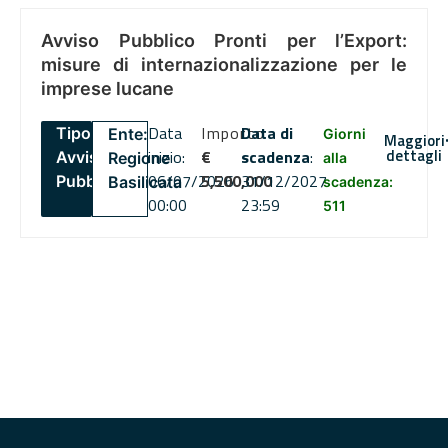
Avviso Pubblico Pronti per l’Export:
misure di internazionalizzazione per le
imprese lucane
Data
Importo
Data di
Tipo:
Ente:
Giorni
Maggiori
dettagli
inizio:
€
scadenza
:
Avviso
Regione
alla
06/07/2026
5,500,000
31/12/2027
Pubblico
Basilicata
scadenza:
00:00
23:59
511