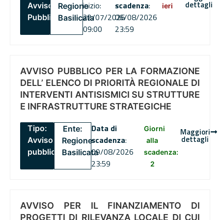
dettagli
inizio:
scadenza
:
Avviso
Regione
ieri
22/07/2026
06/08/2026
Pubblico
Basilicata
09:00
23:59
AVVISO PUBBLICO PER LA FORMAZIONE
DELL’ ELENCO DI PRIORITÀ REGIONALE DI
INTERVENTI ANTISISMICI SU STRUTTURE
E INFRASTRUTTURE STRATEGICHE
Data di
Tipo:
Ente:
Giorni
Maggiori
dettagli
scadenza
:
Avviso
Regione
alla
09/08/2026
pubblico
Basilicata
scadenza:
23:59
2
AVVISO PER IL FINANZIAMENTO DI
PROGETTI DI RILEVANZA LOCALE DI CUI