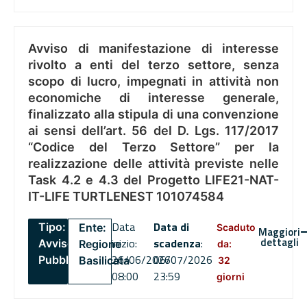
Avviso di manifestazione di interesse
rivolto a enti del terzo settore, senza
scopo di lucro, impegnati in attività non
economiche di interesse generale,
finalizzato alla stipula di una convenzione
ai sensi dell’art. 56 del D. Lgs. 117/2017
“Codice del Terzo Settore” per la
realizzazione delle attività previste nelle
Task 4.2 e 4.3 del Progetto LIFE21-NAT-
IT-LIFE TURTLENEST 101074584
Data
Data di
Tipo:
Ente:
Scaduto
Maggiori
dettagli
inizio:
scadenza
:
Avviso
Regione
da:
26/06/2026
06/07/2026
Pubblico
Basilicata
32
08:00
23:59
giorni