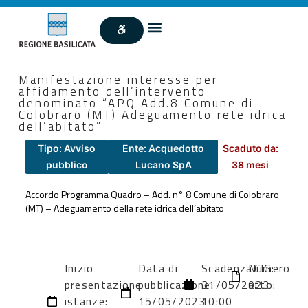
Manifestazione interesse per
affidamento dell’intervento
denominato “APQ Add.8 Comune di
Colobraro (MT) Adeguamento rete idrica
dell’abitato”
Tipo: Avviso
Ente: Acquedotto
Scaduto da:
pubblico
Lucano SpA
38 mesi
Accordo Programma Quadro – Add. n° 8 Comune di Colobraro
(MT) – Adeguamento della rete idrica dell’abitato
Inizio
Data di
Scadenza:
Numero
CIG:
presentazione
pubblicazione:
31/05/2023
atto:
.
istanze:
15/05/2023
10:00