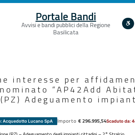
Portale Bandi
Avvisi e bandi pubblici della Regione
Basilicata
ne interesse per affidame
enominato “AP42Add Abita
(PZ) Adeguamento impianti
Importo
€ 296.995,54
e: Acquedotto Lucano SpA
Scaduto da: 4
ne (PZ) – Adeguamento degli impianti cittadini – 2° Stralcio