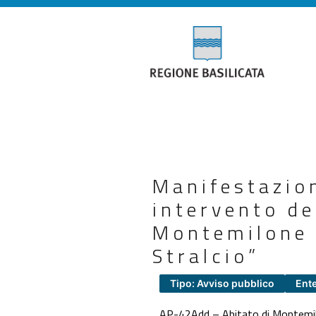
Manifestazio
intervento d
Montemilone 
Stralcio”
Tipo: Avviso pubblico
Ent
AP-42Add – Abitato di Montemilo