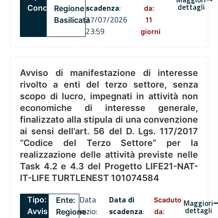
dettagli
scadenza
:
Concorsi
Regione
da:
27/07/2026
Basilicata
11
23:59
giorni
Avviso di manifestazione di interesse
rivolto a enti del terzo settore, senza
scopo di lucro, impegnati in attività non
economiche di interesse generale,
finalizzato alla stipula di una convenzione
ai sensi dell’art. 56 del D. Lgs. 117/2017
“Codice del Terzo Settore” per la
realizzazione delle attività previste nelle
Task 4.2 e 4.3 del Progetto LIFE21-NAT-
IT-LIFE TURTLENEST 101074584
Data
Data di
Tipo:
Ente:
Scaduto
Maggiori
dettagli
inizio:
scadenza
:
Avviso
Regione
da: