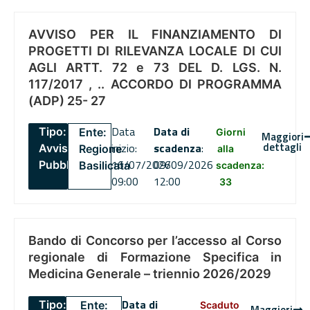
AVVISO PER IL FINANZIAMENTO DI
PROGETTI DI RILEVANZA LOCALE DI CUI
AGLI ARTT. 72 e 73 DEL D. LGS. N.
117/2017 , .. ACCORDO DI PROGRAMMA
(ADP) 25- 27
Data
Data di
Tipo:
Ente:
Giorni
Maggiori
dettagli
inizio:
scadenza
:
Avviso
Regione
alla
16/07/2026
09/09/2026
Pubblico
Basilicata
scadenza:
09:00
12:00
33
Bando di Concorso per l’accesso al Corso
regionale di Formazione Specifica in
Medicina Generale – triennio 2026/2029
Data di
Tipo:
Ente:
Scaduto
Maggiori