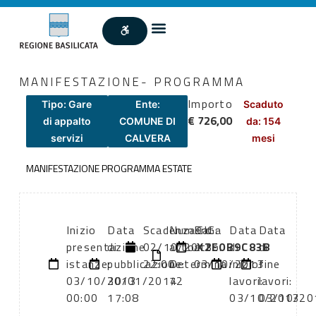
MANIFESTAZIONE- PROGRAMMA
Importo
Tipo: Gare
Ente:
Scaduto
€ 726,00
di appalto
COMUNE DI
da: 154
servizi
CALVERA
mesi
MANIFESTAZIONE PROGRAMMA ESTATE
Inizio
Data
Scadenza:
Numero
Data
CIG:
Data
Data
presentazione
di
02/10/2013
atto:
atto:
X2E0B9C83B
di
di
istanze:
pubblicazione:
22:00
Determina
03/10/2013
inizio
fine
03/10/2013
30/01/2014
72
lavori:
lavori:
00:00
17:08
03/10/2013
03/10/20