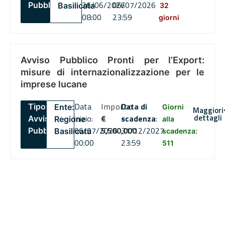
26/06/2026
06/07/2026
Pubblico
Basilicata
32
08:00
23:59
giorni
Avviso Pubblico Pronti per l’Export:
misure di internazionalizzazione per le
imprese lucane
Data
Importo
Data di
Tipo:
Ente:
Giorni
Maggiori
dettagli
inizio:
€
scadenza
:
Avviso
Regione
alla
06/07/2026
5,500,000
31/12/2027
Pubblico
Basilicata
scadenza:
00:00
23:59
511