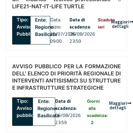
LIFE21-NAT-IT-LIFE TURTLE
Data
Data di
Tipo:
Ente:
Scaduto
Maggiori
dettagli
inizio:
scadenza
:
Avviso
Regione
ieri
22/07/2026
06/08/2026
Pubblico
Basilicata
09:00
23:59
AVVISO PUBBLICO PER LA FORMAZIONE
DELL’ ELENCO DI PRIORITÀ REGIONALE DI
INTERVENTI ANTISISMICI SU STRUTTURE
E INFRASTRUTTURE STRATEGICHE
Data di
Tipo:
Ente:
Giorni
Maggiori
dettagli
scadenza
:
Avviso
Regione
alla
09/08/2026
pubblico
Basilicata
scadenza:
23:59
2