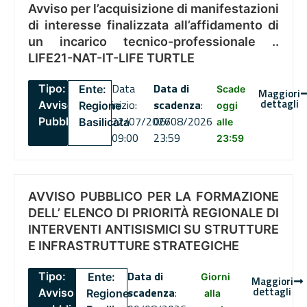
Avviso per l’acquisizione di manifestazioni
di interesse finalizzata all’affidamento di
un incarico tecnico-professionale ..
LIFE21-NAT-IT-LIFE TURTLE
Data
Data di
Tipo:
Ente:
Scade
Maggiori
dettagli
inizio:
scadenza
:
Avviso
Regione
oggi
22/07/2026
06/08/2026
Pubblico
Basilicata
alle
09:00
23:59
23:59
AVVISO PUBBLICO PER LA FORMAZIONE
DELL’ ELENCO DI PRIORITÀ REGIONALE DI
INTERVENTI ANTISISMICI SU STRUTTURE
E INFRASTRUTTURE STRATEGICHE
Data di
Tipo:
Ente:
Giorni
Maggiori
dettagli
scadenza
:
Avviso
Regione
alla