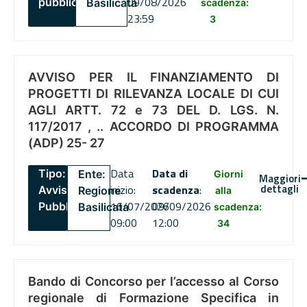
09/08/2026
pubblico
Basilicata
scadenza:
23:59
3
AVVISO PER IL FINANZIAMENTO DI
PROGETTI DI RILEVANZA LOCALE DI CUI
AGLI ARTT. 72 e 73 DEL D. LGS. N.
117/2017 , .. ACCORDO DI PROGRAMMA
(ADP) 25- 27
Data
Data di
Tipo:
Ente:
Giorni
Maggiori
dettagli
inizio:
scadenza
:
Avviso
Regione
alla
16/07/2026
09/09/2026
Pubblico
Basilicata
scadenza:
09:00
12:00
34
Bando di Concorso per l’accesso al Corso
regionale di Formazione Specifica in