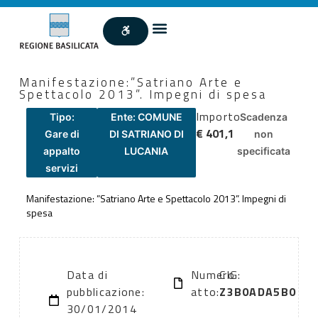
Manifestazione:”Satriano Arte e
Spettacolo 2013”. Impegni di spesa
Importo
Tipo:
Ente: COMUNE
Scadenza
€ 401,1
Gare di
DI SATRIANO DI
non
appalto
LUCANIA
specificata
servizi
Manifestazione: ”Satriano Arte e Spettacolo 2013”. Impegni di
spesa
Data di
Numero
CIG:
pubblicazione:
atto:
Z3B0ADA5B0
30/01/2014