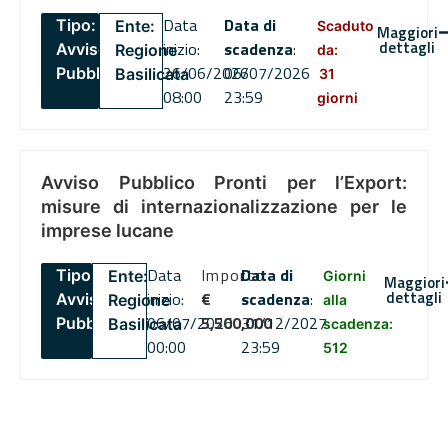
Data
Data di
Tipo:
Ente:
Scaduto
Maggiori
dettagli
inizio:
scadenza
:
Avviso
Regione
da:
26/06/2026
06/07/2026
Pubblico
Basilicata
31
08:00
23:59
giorni
Avviso Pubblico Pronti per l’Export:
misure di internazionalizzazione per le
imprese lucane
Data
Importo
Data di
Tipo:
Ente:
Giorni
Maggiori
dettagli
inizio:
€
scadenza
:
Avviso
Regione
alla
06/07/2026
5,500,000
31/12/2027
Pubblico
Basilicata
scadenza:
00:00
23:59
512