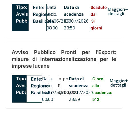
Data
Data di
Tipo:
Ente:
Scaduto
Maggiori
dettagli
inizio:
scadenza
:
Avviso
Regione
da:
26/06/2026
06/07/2026
Pubblico
Basilicata
31
08:00
23:59
giorni
Avviso Pubblico Pronti per l’Export:
misure di internazionalizzazione per le
imprese lucane
Data
Importo
Data di
Tipo:
Ente:
Giorni
Maggiori
dettagli
inizio:
€
scadenza
:
Avviso
Regione
alla
06/07/2026
5,500,000
31/12/2027
Pubblico
Basilicata
scadenza:
00:00
23:59
512