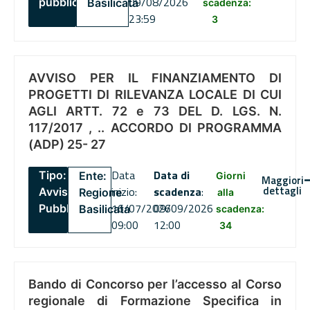
09/08/2026
pubblico
Basilicata
scadenza:
23:59
3
AVVISO PER IL FINANZIAMENTO DI
PROGETTI DI RILEVANZA LOCALE DI CUI
AGLI ARTT. 72 e 73 DEL D. LGS. N.
117/2017 , .. ACCORDO DI PROGRAMMA
(ADP) 25- 27
Data
Data di
Tipo:
Ente:
Giorni
Maggiori
dettagli
inizio:
scadenza
:
Avviso
Regione
alla
16/07/2026
09/09/2026
Pubblico
Basilicata
scadenza:
09:00
12:00
34
Bando di Concorso per l’accesso al Corso
regionale di Formazione Specifica in