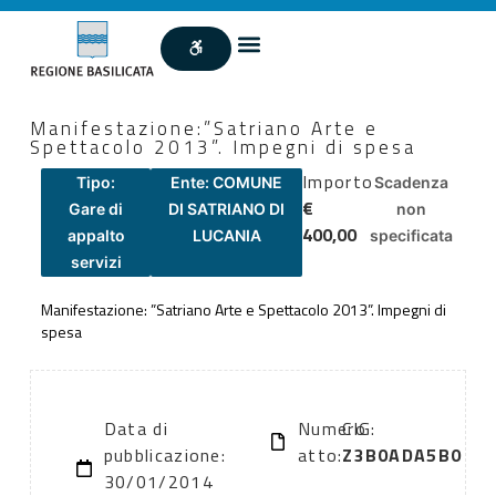
Manifestazione:”Satriano Arte e
Spettacolo 2013”. Impegni di spesa
Importo
Tipo:
Ente: COMUNE
Scadenza
€
Gare di
DI SATRIANO DI
non
400,00
appalto
LUCANIA
specificata
servizi
Manifestazione: ”Satriano Arte e Spettacolo 2013”. Impegni di
spesa
Data di
Numero
CIG:
pubblicazione:
atto:
Z3B0ADA5B0
30/01/2014