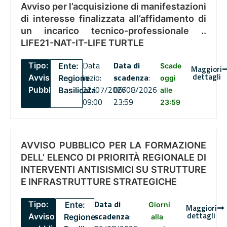
Avviso per l’acquisizione di manifestazioni
di interesse finalizzata all’affidamento di
un incarico tecnico-professionale ..
LIFE21-NAT-IT-LIFE TURTLE
Data
Data di
Tipo:
Ente:
Scade
Maggiori
dettagli
inizio:
scadenza
:
Avviso
Regione
oggi
22/07/2026
06/08/2026
Pubblico
Basilicata
alle
09:00
23:59
23:59
AVVISO PUBBLICO PER LA FORMAZIONE
DELL’ ELENCO DI PRIORITÀ REGIONALE DI
INTERVENTI ANTISISMICI SU STRUTTURE
E INFRASTRUTTURE STRATEGICHE
Data di
Tipo:
Ente:
Giorni
Maggiori
dettagli
scadenza
:
Avviso
Regione
alla