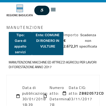
MANUTENZIONE
Importo
Tipo:
Ente: COMUNE
Scadenza
€
Gare di
DI RIONERO IN
non
2.672,31
appalto
VULTURE
specificata
servizi
MANUTENZIONE MACCHINE ED ATTREZZI AGRICOLI PER LAVORI
DI FORESTAZIONE ANNO 2017
Data di
Numero
Data
CIG:
pubblicazione:
atto:
atto:
ZB820572CD
30/01/2018
Determina
03/11/2017
18:39
78