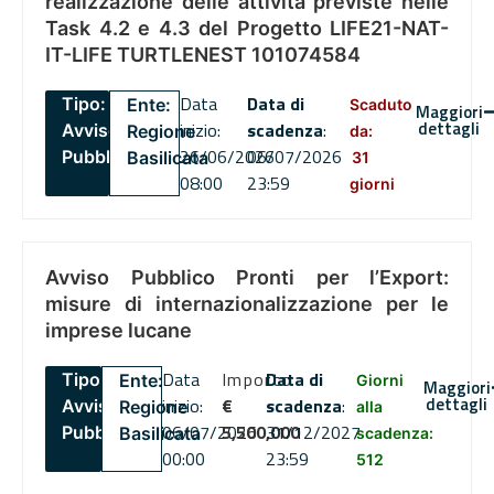
realizzazione delle attività previste nelle
Task 4.2 e 4.3 del Progetto LIFE21-NAT-
IT-LIFE TURTLENEST 101074584
Data
Data di
Tipo:
Ente:
Scaduto
Maggiori
dettagli
inizio:
scadenza
:
Avviso
Regione
da:
26/06/2026
06/07/2026
Pubblico
Basilicata
31
08:00
23:59
giorni
Avviso Pubblico Pronti per l’Export:
misure di internazionalizzazione per le
imprese lucane
Data
Importo
Data di
Tipo:
Ente:
Giorni
Maggiori
dettagli
inizio:
€
scadenza
:
Avviso
Regione
alla
06/07/2026
5,500,000
31/12/2027
Pubblico
Basilicata
scadenza:
00:00
23:59
512