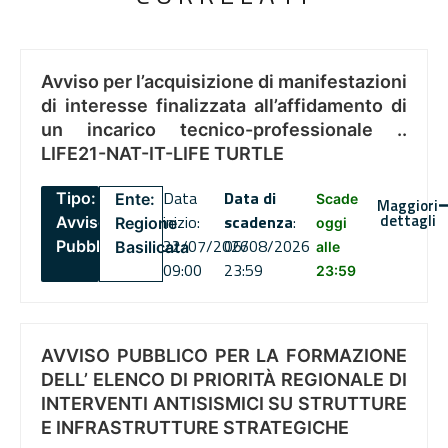
Avviso per l’acquisizione di manifestazioni
di interesse finalizzata all’affidamento di
un incarico tecnico-professionale ..
LIFE21-NAT-IT-LIFE TURTLE
Data
Data di
Tipo:
Ente:
Scade
Maggiori
dettagli
inizio:
scadenza
:
Avviso
Regione
oggi
22/07/2026
06/08/2026
Pubblico
Basilicata
alle
09:00
23:59
23:59
AVVISO PUBBLICO PER LA FORMAZIONE
DELL’ ELENCO DI PRIORITÀ REGIONALE DI
INTERVENTI ANTISISMICI SU STRUTTURE
E INFRASTRUTTURE STRATEGICHE