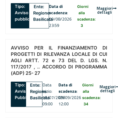
Data di
Tipo:
Ente:
Giorni
Maggiori
dettagli
scadenza
:
Avviso
Regione
alla
09/08/2026
pubblico
Basilicata
scadenza:
23:59
3
AVVISO PER IL FINANZIAMENTO DI
PROGETTI DI RILEVANZA LOCALE DI CUI
AGLI ARTT. 72 e 73 DEL D. LGS. N.
117/2017 , .. ACCORDO DI PROGRAMMA
(ADP) 25- 27
Data
Data di
Tipo:
Ente:
Giorni
Maggiori
dettagli
inizio:
scadenza
:
Avviso
Regione
alla
16/07/2026
09/09/2026
Pubblico
Basilicata
scadenza:
09:00
12:00
34