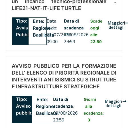
un incarico tecnico-professionale ..
LIFE21-NAT-IT-LIFE TURTLE
Data
Data di
Tipo:
Ente:
Scade
Maggiori
dettagli
inizio:
scadenza
:
Avviso
Regione
oggi
22/07/2026
06/08/2026
Pubblico
Basilicata
alle
09:00
23:59
23:59
AVVISO PUBBLICO PER LA FORMAZIONE
DELL’ ELENCO DI PRIORITÀ REGIONALE DI
INTERVENTI ANTISISMICI SU STRUTTURE
E INFRASTRUTTURE STRATEGICHE
Data di
Tipo:
Ente:
Giorni
Maggiori
dettagli
scadenza
:
Avviso
Regione
alla
09/08/2026
pubblico
Basilicata
scadenza:
23:59
3