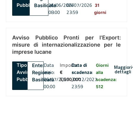
26/06/2026
06/07/2026
Pubblico
Basilicata
31
08:00
23:59
giorni
Avviso Pubblico Pronti per l’Export:
misure di internazionalizzazione per le
imprese lucane
Data
Importo
Data di
Tipo:
Ente:
Giorni
Maggiori
dettagli
inizio:
€
scadenza
:
Avviso
Regione
alla
06/07/2026
5,500,000
31/12/2027
Pubblico
Basilicata
scadenza:
00:00
23:59
512