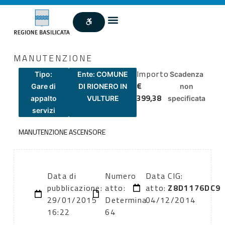
MANUTENZIONE
Importo
Tipo:
Ente: COMUNE
Scadenza
€
Gare di
DI RIONERO IN
non
399,38
appalto
VULTURE
specificata
servizi
MANUTENZIONE ASCENSORE
Data di
Numero
Data
CIG:
pubblicazione:
atto:
atto:
Z8D1176DC9
29/01/2015
Determina
04/12/2014
16:22
64