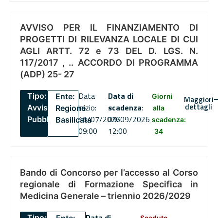
AVVISO PER IL FINANZIAMENTO DI
PROGETTI DI RILEVANZA LOCALE DI CUI
AGLI ARTT. 72 e 73 DEL D. LGS. N.
117/2017 , .. ACCORDO DI PROGRAMMA
(ADP) 25- 27
Data
Data di
Tipo:
Ente:
Giorni
Maggiori
dettagli
inizio:
scadenza
:
Avviso
Regione
alla
16/07/2026
09/09/2026
Pubblico
Basilicata
scadenza:
09:00
12:00
34
Bando di Concorso per l’accesso al Corso
regionale di Formazione Specifica in
Medicina Generale – triennio 2026/2029
Data di
Tipo:
Scaduto