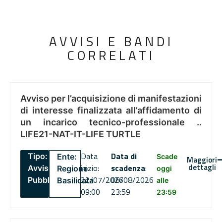
AVVISI E BANDI
CORRELATI
Avviso per l’acquisizione di manifestazioni
di interesse finalizzata all’affidamento di
un incarico tecnico-professionale ..
LIFE21-NAT-IT-LIFE TURTLE
Data
Data di
Tipo:
Ente:
Scade
Maggiori
dettagli
inizio:
scadenza
:
Avviso
Regione
oggi
22/07/2026
06/08/2026
Pubblico
Basilicata
alle
09:00
23:59
23:59