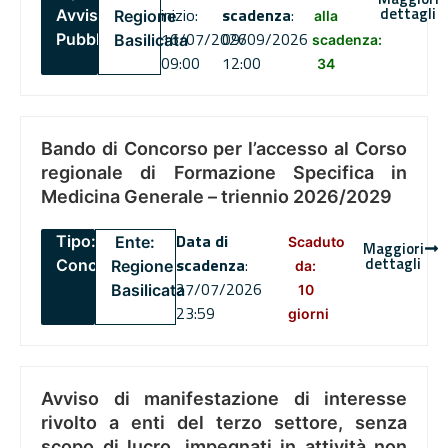
dettagli
inizio:
scadenza
:
Avviso
Regione
alla
16/07/2026
09/09/2026
Pubblico
Basilicata
scadenza:
09:00
12:00
34
Bando di Concorso per l’accesso al Corso
regionale di Formazione Specifica in
Medicina Generale – triennio 2026/2029
Data di
Tipo:
Ente:
Scaduto
Maggiori
dettagli
scadenza
:
Concorsi
Regione
da:
27/07/2026
Basilicata
10
23:59
giorni
Avviso di manifestazione di interesse
rivolto a enti del terzo settore, senza
scopo di lucro, impegnati in attività non