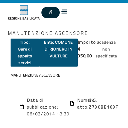
MANUTENZIONE ASCENSORE
Importo
Tipo:
Ente: COMUNE
Scadenza
€
Gare di
DI RIONERO IN
non
350,00
appalto
VULTURE
specificata
servizi
MANUTENZIONE ASCENSORE
Data di
Numero
CIG:
pubblicazione:
atto:
Z730BE163F
06/02/2014 18:39