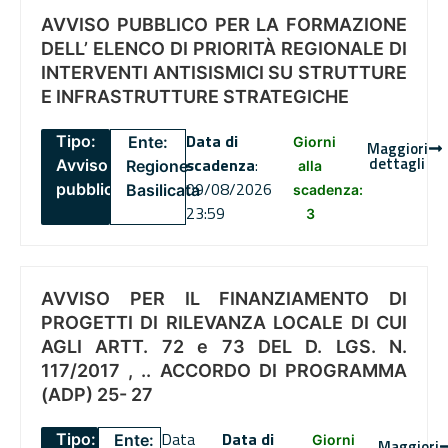
AVVISO PUBBLICO PER LA FORMAZIONE
DELL’ ELENCO DI PRIORITÀ REGIONALE DI
INTERVENTI ANTISISMICI SU STRUTTURE
E INFRASTRUTTURE STRATEGICHE
Data di
Tipo:
Ente:
Giorni
Maggiori
dettagli
scadenza
:
Avviso
Regione
alla
09/08/2026
pubblico
Basilicata
scadenza:
23:59
3
AVVISO PER IL FINANZIAMENTO DI
PROGETTI DI RILEVANZA LOCALE DI CUI
AGLI ARTT. 72 e 73 DEL D. LGS. N.
117/2017 , .. ACCORDO DI PROGRAMMA
(ADP) 25- 27
Data
Data di
Tipo:
Ente:
Giorni
Maggiori