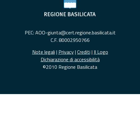
PEC: AOO-giunta@cert.regione.basilicata.it
C.F. 80002950766
Note legali
|
Privacy
|
Crediti
|
Il Logo
Dichiarazione di accessibilità
©2010 Regione Basilicata