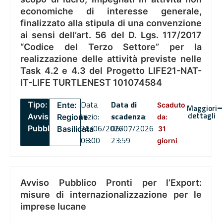
economiche di interesse generale,
finalizzato alla stipula di una convenzione
ai sensi dell’art. 56 del D. Lgs. 117/2017
“Codice del Terzo Settore” per la
realizzazione delle attività previste nelle
Task 4.2 e 4.3 del Progetto LIFE21-NAT-
IT-LIFE TURTLENEST 101074584
Data
Data di
Tipo:
Ente:
Scaduto
Maggiori
dettagli
inizio:
scadenza
:
Avviso
Regione
da:
26/06/2026
06/07/2026
Pubblico
Basilicata
31
08:00
23:59
giorni
Avviso Pubblico Pronti per l’Export:
misure di internazionalizzazione per le
imprese lucane