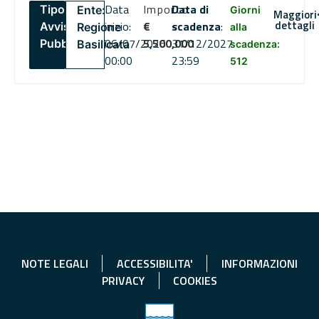
Data
Importo
Data di
Tipo:
Ente:
Giorni
Maggiori
dettagli
inizio:
€
scadenza
:
Avviso
Regione
alla
06/07/2026
5,500,000
31/12/2027
Pubblico
Basilicata
scadenza:
00:00
23:59
512
NOTE LEGALI
ACCESSIBILITA'
INFORMAZIONI
PRIVACY
COOKIES