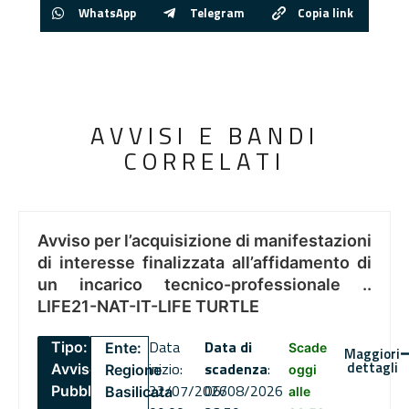
WhatsApp
Telegram
Copia link
AVVISI E BANDI
CORRELATI
Avviso per l’acquisizione di manifestazioni
di interesse finalizzata all’affidamento di
un incarico tecnico-professionale ..
LIFE21-NAT-IT-LIFE TURTLE
Data
Data di
Tipo:
Ente:
Scade
Maggiori
dettagli
inizio:
scadenza
:
Avviso
Regione
oggi
22/07/2026
06/08/2026
Pubblico
Basilicata
alle