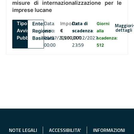
misure di internazionalizzazione per le
imprese lucane
Data
Importo
Data di
Tipo:
Ente:
Giorni
Maggiori
dettagli
inizio:
€
scadenza
:
Avviso
Regione
alla
06/07/2026
5,500,000
31/12/2027
Pubblico
Basilicata
scadenza:
00:00
23:59
512
NOTE LEGALI
ACCESSIBILITA'
INFORMAZIONI