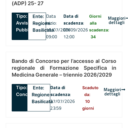
(ADP) 25- 27
Data
Data di
Tipo:
Ente:
Giorni
Maggiori
dettagli
inizio:
scadenza
:
Avviso
Regione
alla
16/07/2026
09/09/2026
Pubblico
Basilicata
scadenza:
09:00
12:00
34
Bando di Concorso per l’accesso al Corso
regionale di Formazione Specifica in
Medicina Generale – triennio 2026/2029
Data di
Tipo:
Ente:
Scaduto
Maggiori
dettagli
scadenza
:
Concorsi
Regione
da:
27/07/2026
Basilicata
10
23:59
giorni