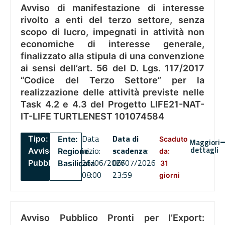
Avviso di manifestazione di interesse
rivolto a enti del terzo settore, senza
scopo di lucro, impegnati in attività non
economiche di interesse generale,
finalizzato alla stipula di una convenzione
ai sensi dell’art. 56 del D. Lgs. 117/2017
“Codice del Terzo Settore” per la
realizzazione delle attività previste nelle
Task 4.2 e 4.3 del Progetto LIFE21-NAT-
IT-LIFE TURTLENEST 101074584
Data
Data di
Tipo:
Ente:
Scaduto
Maggiori
dettagli
inizio:
scadenza
:
Avviso
Regione
da:
26/06/2026
06/07/2026
Pubblico
Basilicata
31
08:00
23:59
giorni
Avviso Pubblico Pronti per l’Export: