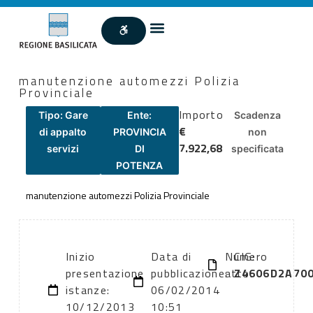
manutenzione automezzi Polizia
Provinciale
Importo
Tipo: Gare
Ente:
Scadenza
€
di appalto
PROVINCIA
non
7.922,68
servizi
DI
specificata
POTENZA
manutenzione automezzi Polizia Provinciale
Inizio
Data di
Numero
CIG:
presentazione
pubblicazione:
atto:
Z4606D2A70
istanze:
06/02/2014
10/12/2013
10:51