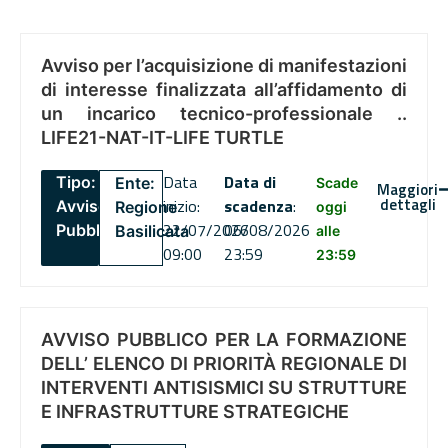
Avviso per l’acquisizione di manifestazioni
di interesse finalizzata all’affidamento di
un incarico tecnico-professionale ..
LIFE21-NAT-IT-LIFE TURTLE
Data
Data di
Tipo:
Ente:
Scade
Maggiori
dettagli
inizio:
scadenza
:
Avviso
Regione
oggi
22/07/2026
06/08/2026
Pubblico
Basilicata
alle
09:00
23:59
23:59
AVVISO PUBBLICO PER LA FORMAZIONE
DELL’ ELENCO DI PRIORITÀ REGIONALE DI
INTERVENTI ANTISISMICI SU STRUTTURE
E INFRASTRUTTURE STRATEGICHE