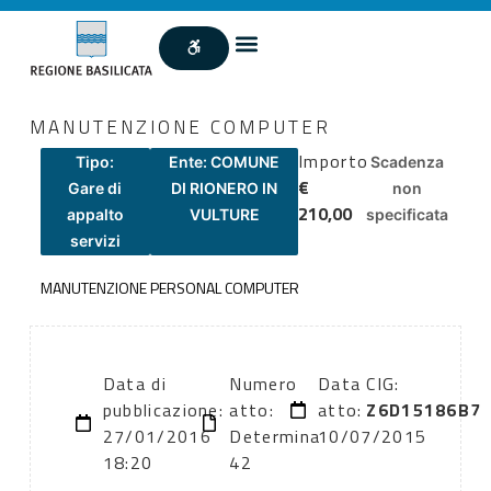
MANUTENZIONE COMPUTER
Importo
Tipo:
Ente: COMUNE
Scadenza
€
Gare di
DI RIONERO IN
non
210,00
appalto
VULTURE
specificata
servizi
MANUTENZIONE PERSONAL COMPUTER
Data di
Numero
Data
CIG:
pubblicazione:
atto:
atto:
Z6D15186B7
27/01/2016
Determina
10/07/2015
18:20
42