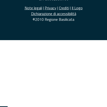
Note legali
|
Privacy
|
Crediti
|
Il Logo
Dichiarazione di accessibilità
©2010 Regione Basilicata