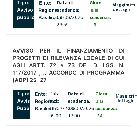
Data di
Tipo:
Ente:
Giorni
Maggiori
dettagli
scadenza
:
Avviso
Regione
alla
09/08/2026
pubblico
Basilicata
scadenza:
23:59
3
AVVISO PER IL FINANZIAMENTO DI
PROGETTI DI RILEVANZA LOCALE DI CUI
AGLI ARTT. 72 e 73 DEL D. LGS. N.
117/2017 , .. ACCORDO DI PROGRAMMA
(ADP) 25- 27
Data
Data di
Tipo:
Ente:
Giorni
Maggiori
dettagli
inizio:
scadenza
:
Avviso
Regione
alla
16/07/2026
09/09/2026
Pubblico
Basilicata
scadenza:
09:00
12:00
34