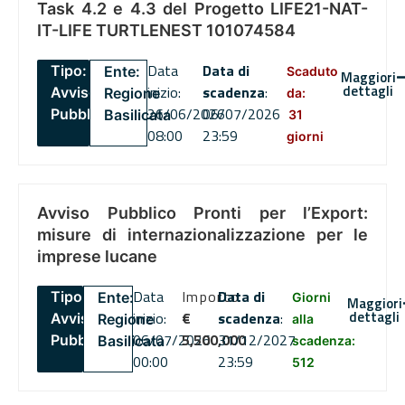
Task 4.2 e 4.3 del Progetto LIFE21-NAT-
IT-LIFE TURTLENEST 101074584
Data
Data di
Tipo:
Ente:
Scaduto
Maggiori
dettagli
inizio:
scadenza
:
Avviso
Regione
da:
26/06/2026
06/07/2026
Pubblico
Basilicata
31
08:00
23:59
giorni
Avviso Pubblico Pronti per l’Export:
misure di internazionalizzazione per le
imprese lucane
Data
Importo
Data di
Tipo:
Ente:
Giorni
Maggiori
dettagli
inizio:
€
scadenza
:
Avviso
Regione
alla
06/07/2026
5,500,000
31/12/2027
Pubblico
Basilicata
scadenza:
00:00
23:59
512