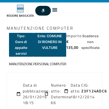
MANUTENZIONE COMPUTER
Importo
Tipo:
Ente: COMUNE
Scadenza
€
Gare di
DI RIONERO IN
non
135,00
appalto
VULTURE
specificata
servizi
MANUTENZIONE PERSONAL COMPUTER
Data di
Numero
Data
CIG:
pubblicazione:
atto:
atto:
Z3F124ADC6
26/01/2016
Determina
18/12/2014
18:15
66