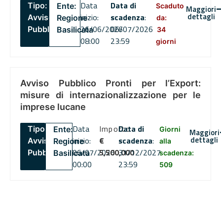
Data
Data di
Tipo:
Ente:
Scaduto
Maggiori
dettagli
inizio:
scadenza
:
Avviso
Regione
da:
26/06/2026
06/07/2026
Pubblico
Basilicata
34
08:00
23:59
giorni
Avviso Pubblico Pronti per l’Export:
misure di internazionalizzazione per le
imprese lucane
Data
Importo
Data di
Tipo:
Ente:
Giorni
Maggiori
dettagli
inizio:
€
scadenza
:
Avviso
Regione
alla
06/07/2026
5,500,000
31/12/2027
Pubblico
Basilicata
scadenza:
00:00
23:59
509