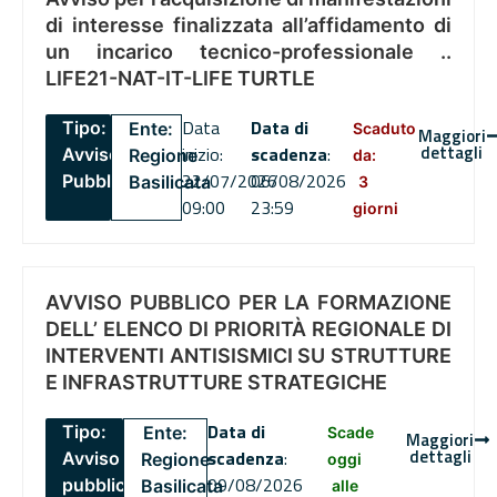
di interesse finalizzata all’affidamento di
un incarico tecnico-professionale ..
LIFE21-NAT-IT-LIFE TURTLE
Data
Data di
Tipo:
Ente:
Scaduto
Maggiori
dettagli
inizio:
scadenza
:
Avviso
Regione
da:
22/07/2026
06/08/2026
Pubblico
Basilicata
3
09:00
23:59
giorni
AVVISO PUBBLICO PER LA FORMAZIONE
DELL’ ELENCO DI PRIORITÀ REGIONALE DI
INTERVENTI ANTISISMICI SU STRUTTURE
E INFRASTRUTTURE STRATEGICHE
Data di
Tipo:
Ente:
Scade
Maggiori
dettagli
scadenza
:
Avviso
Regione
oggi
09/08/2026
pubblico
Basilicata
alle