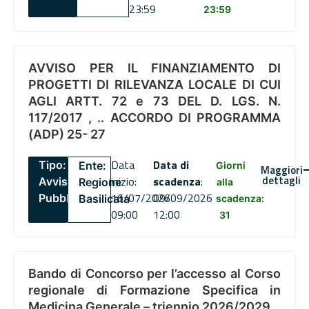
23:59
23:59
AVVISO PER IL FINANZIAMENTO DI
PROGETTI DI RILEVANZA LOCALE DI CUI
AGLI ARTT. 72 e 73 DEL D. LGS. N.
117/2017 , .. ACCORDO DI PROGRAMMA
(ADP) 25- 27
Data
Data di
Tipo:
Ente:
Giorni
Maggiori
dettagli
inizio:
scadenza
:
Avviso
Regione
alla
16/07/2026
09/09/2026
Pubblico
Basilicata
scadenza:
09:00
12:00
31
Bando di Concorso per l’accesso al Corso
regionale di Formazione Specifica in
Medicina Generale – triennio 2026/2029