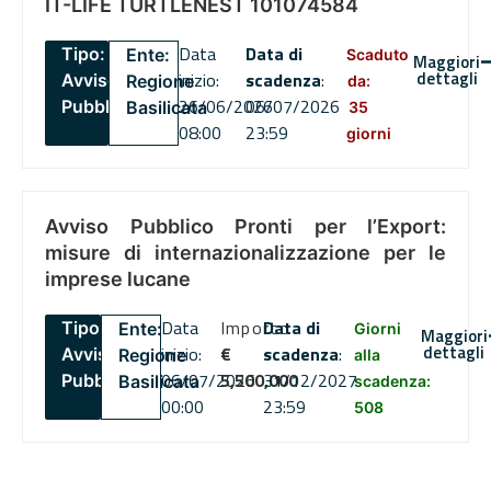
IT-LIFE TURTLENEST 101074584
Data
Data di
Tipo:
Ente:
Scaduto
Maggiori
dettagli
inizio:
scadenza
:
Avviso
Regione
da:
26/06/2026
06/07/2026
Pubblico
Basilicata
35
08:00
23:59
giorni
Avviso Pubblico Pronti per l’Export:
misure di internazionalizzazione per le
imprese lucane
Data
Importo
Data di
Tipo:
Ente:
Giorni
Maggiori
dettagli
inizio:
€
scadenza
:
Avviso
Regione
alla
06/07/2026
5,500,000
31/12/2027
Pubblico
Basilicata
scadenza:
00:00
23:59
508