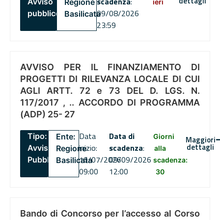
dettagli
scadenza
:
Avviso
Regione
ieri
09/08/2026
pubblico
Basilicata
23:59
AVVISO PER IL FINANZIAMENTO DI
PROGETTI DI RILEVANZA LOCALE DI CUI
AGLI ARTT. 72 e 73 DEL D. LGS. N.
117/2017 , .. ACCORDO DI PROGRAMMA
(ADP) 25- 27
Data
Data di
Tipo:
Ente:
Giorni
Maggiori
dettagli
inizio:
scadenza
:
Avviso
Regione
alla
16/07/2026
09/09/2026
Pubblico
Basilicata
scadenza:
09:00
12:00
30
Bando di Concorso per l’accesso al Corso