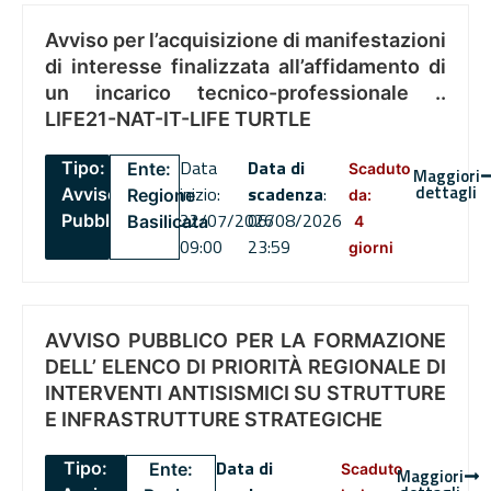
Avviso per l’acquisizione di manifestazioni
di interesse finalizzata all’affidamento di
un incarico tecnico-professionale ..
LIFE21-NAT-IT-LIFE TURTLE
Data
Data di
Tipo:
Ente:
Scaduto
Maggiori
dettagli
inizio:
scadenza
:
Avviso
Regione
da:
22/07/2026
06/08/2026
Pubblico
Basilicata
4
09:00
23:59
giorni
AVVISO PUBBLICO PER LA FORMAZIONE
DELL’ ELENCO DI PRIORITÀ REGIONALE DI
INTERVENTI ANTISISMICI SU STRUTTURE
E INFRASTRUTTURE STRATEGICHE
Data di
Tipo:
Ente:
Scaduto
Maggiori