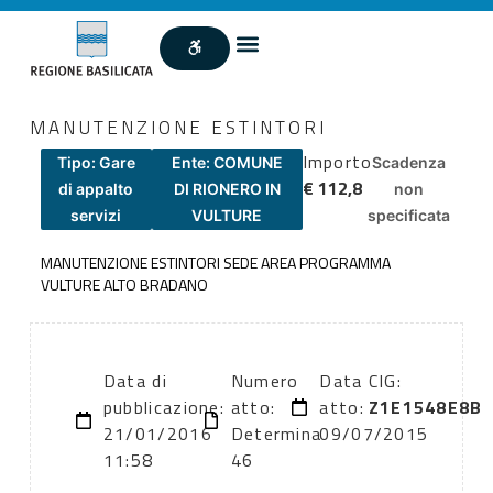
MANUTENZIONE ESTINTORI
Importo
Tipo: Gare
Ente: COMUNE
Scadenza
€ 112,8
di appalto
DI RIONERO IN
non
servizi
VULTURE
specificata
MANUTENZIONE ESTINTORI SEDE AREA PROGRAMMA
VULTURE ALTO BRADANO
Data di
Numero
Data
CIG:
pubblicazione:
atto:
atto:
Z1E1548E8B
21/01/2016
Determina
09/07/2015
11:58
46