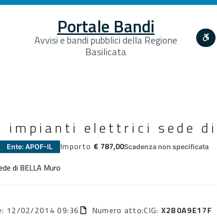
Portale Bandi
Avvisi e bandi pubblici della Regione
Basilicata
 impianti elettrici sede 
Importo
€ 787,00
Ente: APOF-IL
Scadenza non specificata
 sede di BELLA Muro
ne: 12/02/2014 09:36
Numero atto:
CIG:
X2B0A9E17F