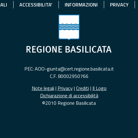
ALI
ACCESSIBILITA'
INFORMAZIONI
PRIVACY
PEC: AOO-giunta@cert.regione.basilicata.it
C.F. 80002950766
Note legali
|
Privacy
|
Crediti
|
Il Logo
Dichiarazione di accessibilità
©2010 Regione Basilicata