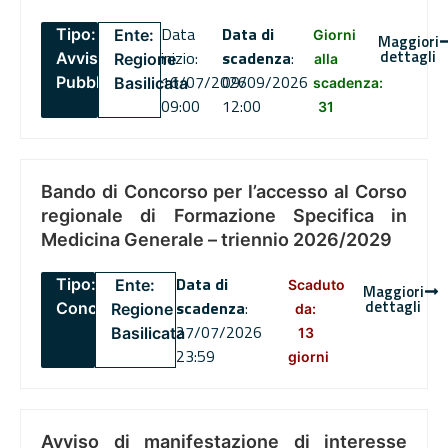
Data
Data di
Tipo:
Ente:
Giorni
Maggiori
dettagli
inizio:
scadenza
:
Avviso
Regione
alla
16/07/2026
09/09/2026
Pubblico
Basilicata
scadenza:
09:00
12:00
31
Bando di Concorso per l’accesso al Corso
regionale di Formazione Specifica in
Medicina Generale – triennio 2026/2029
Data di
Tipo:
Ente:
Scaduto
Maggiori
dettagli
scadenza
:
Concorsi
Regione
da:
27/07/2026
Basilicata
13
23:59
giorni
Avviso di manifestazione di interesse