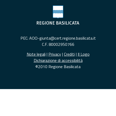
PEC: AOO-giunta@cert.regione.basilicata.it
C.F. 80002950766
Note legali
|
Privacy
|
Crediti
|
Il Logo
Dichiarazione di accessibilità
©2010 Regione Basilicata