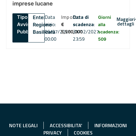
imprese lucane
Data
Importo
Data di
Tipo:
Ente:
Giorni
Maggiori
dettagli
inizio:
€
scadenza
:
Avviso
Regione
alla
06/07/2026
5,500,000
31/12/2027
Pubblico
Basilicata
scadenza:
00:00
23:59
509
NOTE LEGALI
ACCESSIBILITA'
INFORMAZIONI
PRIVACY
COOKIES