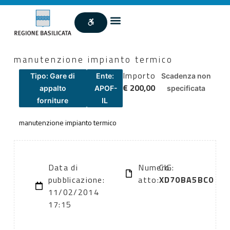
manutenzione impianto termico
Importo
Tipo: Gare di
Ente:
Scadenza non
€ 200,00
appalto
APOF-
specificata
forniture
IL
manutenzione impianto termico
Data di
Numero
CIG:
pubblicazione:
atto:
XD70BA5BC0
11/02/2014
17:15