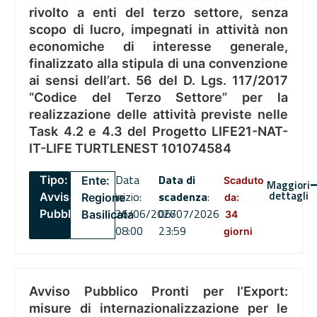
rivolto a enti del terzo settore, senza
scopo di lucro, impegnati in attività non
economiche di interesse generale,
finalizzato alla stipula di una convenzione
ai sensi dell’art. 56 del D. Lgs. 117/2017
“Codice del Terzo Settore” per la
realizzazione delle attività previste nelle
Task 4.2 e 4.3 del Progetto LIFE21-NAT-
IT-LIFE TURTLENEST 101074584
Data
Data di
Tipo:
Ente:
Scaduto
Maggiori
dettagli
inizio:
scadenza
:
Avviso
Regione
da:
26/06/2026
06/07/2026
Pubblico
Basilicata
34
08:00
23:59
giorni
Avviso Pubblico Pronti per l’Export:
misure di internazionalizzazione per le