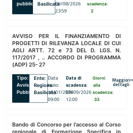
09/08/2026
pubblico
Basilicata
scadenza:
23:59
2
AVVISO PER IL FINANZIAMENTO DI
PROGETTI DI RILEVANZA LOCALE DI CUI
AGLI ARTT. 72 e 73 DEL D. LGS. N.
117/2017 , .. ACCORDO DI PROGRAMMA
(ADP) 25- 27
Data
Data di
Tipo:
Ente:
Giorni
Maggiori
dettagli
inizio:
scadenza
:
Avviso
Regione
alla
16/07/2026
09/09/2026
Pubblico
Basilicata
scadenza:
09:00
12:00
33
Bando di Concorso per l’accesso al Corso
regionale di Formazione Specifica in