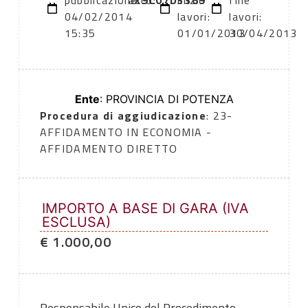
pubblicazione:
atto:
X9C07D3369
inizio
fine
04/02/2014
lavori:
lavori:
15:35
01/01/2013
30/04/2013
Ente
: PROVINCIA DI POTENZA
Procedura di aggiudicazione
: 23-
AFFIDAMENTO IN ECONOMIA -
AFFIDAMENTO DIRETTO
IMPORTO A BASE DI GARA (IVA
ESCLUSA)
€ 1.000,00
Responsabile Unico del Procedimento