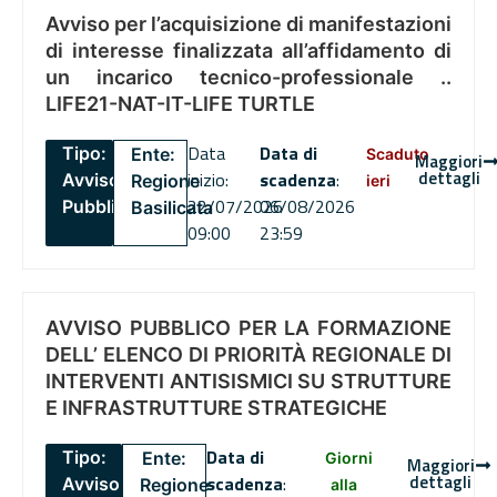
Avviso per l’acquisizione di manifestazioni
di interesse finalizzata all’affidamento di
un incarico tecnico-professionale ..
LIFE21-NAT-IT-LIFE TURTLE
Data
Data di
Tipo:
Ente:
Scaduto
Maggiori
dettagli
inizio:
scadenza
:
Avviso
Regione
ieri
22/07/2026
06/08/2026
Pubblico
Basilicata
09:00
23:59
AVVISO PUBBLICO PER LA FORMAZIONE
DELL’ ELENCO DI PRIORITÀ REGIONALE DI
INTERVENTI ANTISISMICI SU STRUTTURE
E INFRASTRUTTURE STRATEGICHE
Data di
Tipo:
Ente:
Giorni
Maggiori
dettagli
scadenza
:
Avviso
Regione
alla