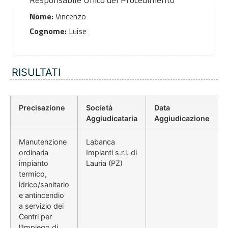
Nome:
Vincenzo
Cognome:
Luise
RISULTATI
Precisazione
Società
Data
Aggiudicataria
Aggiudicazione
Manutenzione
Labanca
ordinaria
Impianti s.r.l. di
impianto
Lauria (PZ)
termico,
idrico/sanitario
e antincendio
a servizio dei
Centri per
l'Impiego di