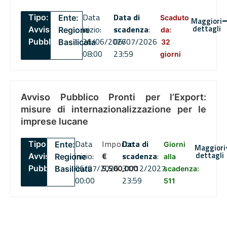
Data
Data di
Tipo:
Ente:
Scaduto
Maggiori
dettagli
inizio:
scadenza
:
Avviso
Regione
da:
26/06/2026
06/07/2026
Pubblico
Basilicata
32
08:00
23:59
giorni
Avviso Pubblico Pronti per l’Export:
misure di internazionalizzazione per le
imprese lucane
Data
Importo
Data di
Tipo:
Ente:
Giorni
Maggiori
dettagli
inizio:
€
scadenza
:
Avviso
Regione
alla
06/07/2026
5,500,000
31/12/2027
Pubblico
Basilicata
scadenza:
00:00
23:59
511