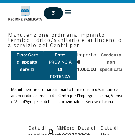
Manutenzione ordinaria impianto
termico, idrico/sanitario e antincendio
a servizio dei Centri per l’
Importo
Tipo: Gare
Ente:
Scadenza
€
di appalto
PROVINCIA
non
1.000,00
servizi
DI
specificata
POTENZA
Manutenzione ordinaria impianto termico, idrico/sanitario e
antincendio a servizio dei Centri per l’Impiego di Lauria, Senise
e Villa d’Agri, presidi Polizia provinciale di Senise e Lauria
Data di
Numero
CIG:
Data di
Data di