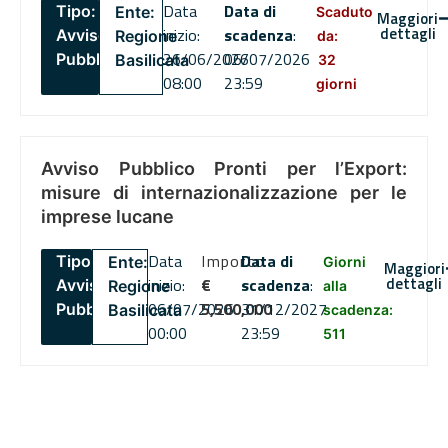
Data
Data di
Tipo:
Ente:
Scaduto
Maggiori
dettagli
inizio:
scadenza
:
Avviso
Regione
da:
26/06/2026
06/07/2026
Pubblico
Basilicata
32
08:00
23:59
giorni
Avviso Pubblico Pronti per l’Export:
misure di internazionalizzazione per le
imprese lucane
Data
Importo
Data di
Tipo:
Ente:
Giorni
Maggiori
dettagli
inizio:
€
scadenza
:
Avviso
Regione
alla
06/07/2026
5,500,000
31/12/2027
Pubblico
Basilicata
scadenza:
00:00
23:59
511