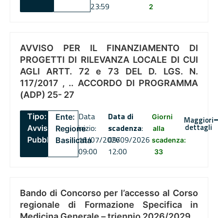
23:59
2
AVVISO PER IL FINANZIAMENTO DI
PROGETTI DI RILEVANZA LOCALE DI CUI
AGLI ARTT. 72 e 73 DEL D. LGS. N.
117/2017 , .. ACCORDO DI PROGRAMMA
(ADP) 25- 27
Data
Data di
Tipo:
Ente:
Giorni
Maggiori
dettagli
inizio:
scadenza
:
Avviso
Regione
alla
16/07/2026
09/09/2026
Pubblico
Basilicata
scadenza:
09:00
12:00
33
Bando di Concorso per l’accesso al Corso
regionale di Formazione Specifica in
Medicina Generale – triennio 2026/2029