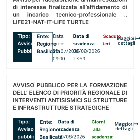
di interesse finalizzata all’affidamento di
un incarico tecnico-professionale ..
LIFE21-NAT-IT-LIFE TURTLE
Data
Data di
Tipo:
Ente:
Scaduto
Maggiori
dettagli
inizio:
scadenza
:
Avviso
Regione
ieri
22/07/2026
06/08/2026
Pubblico
Basilicata
09:00
23:59
AVVISO PUBBLICO PER LA FORMAZIONE
DELL’ ELENCO DI PRIORITÀ REGIONALE DI
INTERVENTI ANTISISMICI SU STRUTTURE
E INFRASTRUTTURE STRATEGICHE
Data di
Tipo:
Ente:
Giorni
Maggiori
dettagli
scadenza
:
Avviso
Regione
alla
09/08/2026
pubblico
Basilicata
scadenza: