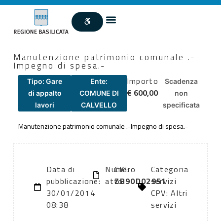
Manutenzione patrimonio comunale .-
Impegno di spesa.-
Importo
Tipo: Gare
Ente:
Scadenza
€ 600,00
di appalto
COMUNE DI
non
lavori
CALVELLO
specificata
Manutenzione patrimonio comunale .-Impegno di spesa.-
Data di
Numero
CIG:
Categoria
pubblicazione:
atto:
ZB90D02951
servizi
30/01/2014
CPV: Altri
08:38
servizi