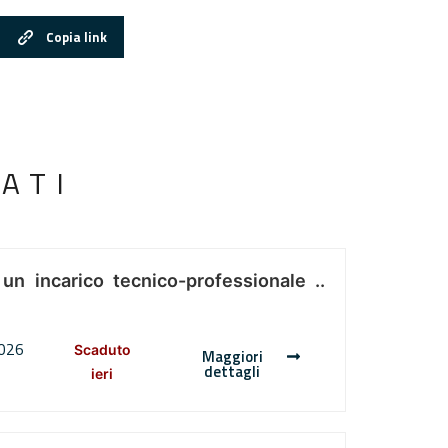
Copia link
ATI
 un incarico tecnico-professionale ..
2026
Scaduto
Maggiori
dettagli
ieri