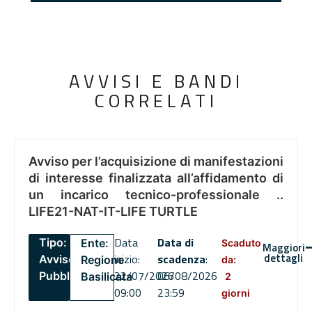
AVVISI E BANDI
CORRELATI
Avviso per l’acquisizione di manifestazioni
di interesse finalizzata all’affidamento di
un incarico tecnico-professionale ..
LIFE21-NAT-IT-LIFE TURTLE
Data
Data di
Tipo:
Ente:
Scaduto
Maggiori
dettagli
inizio:
scadenza
:
Avviso
Regione
da:
22/07/2026
06/08/2026
Pubblico
Basilicata
2
09:00
23:59
giorni