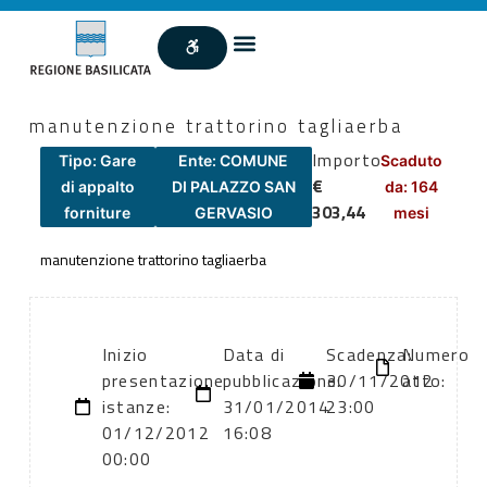
manutenzione trattorino tagliaerba
Importo
Tipo: Gare
Ente: COMUNE
Scaduto
€
di appalto
DI PALAZZO SAN
da: 164
303,44
forniture
GERVASIO
mesi
manutenzione trattorino tagliaerba
Inizio
Data di
Scadenza:
Numero
presentazione
pubblicazione:
30/11/2012
atto:
istanze:
31/01/2014
23:00
01/12/2012
16:08
00:00