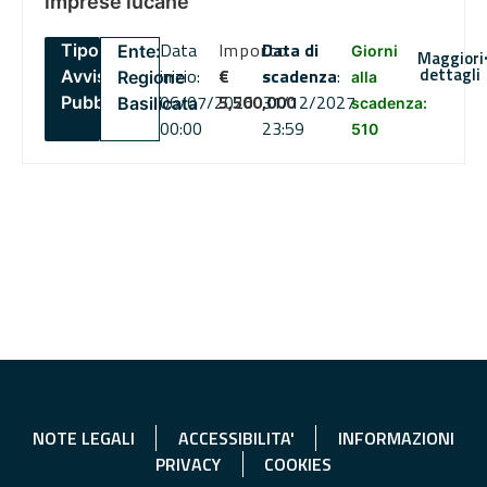
imprese lucane
Data
Importo
Data di
Tipo:
Ente:
Giorni
Maggiori
dettagli
inizio:
€
scadenza
:
Avviso
Regione
alla
06/07/2026
5,500,000
31/12/2027
Pubblico
Basilicata
scadenza:
00:00
23:59
510
NOTE LEGALI
ACCESSIBILITA'
INFORMAZIONI
PRIVACY
COOKIES