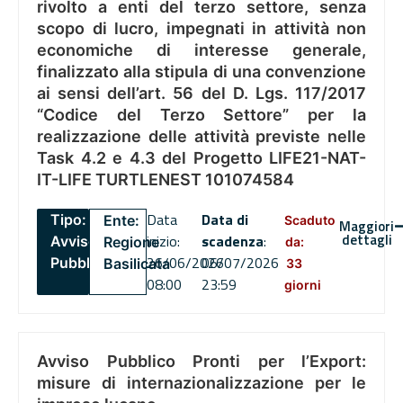
rivolto a enti del terzo settore, senza
scopo di lucro, impegnati in attività non
economiche di interesse generale,
finalizzato alla stipula di una convenzione
ai sensi dell’art. 56 del D. Lgs. 117/2017
“Codice del Terzo Settore” per la
realizzazione delle attività previste nelle
Task 4.2 e 4.3 del Progetto LIFE21-NAT-
IT-LIFE TURTLENEST 101074584
Data
Data di
Tipo:
Ente:
Scaduto
Maggiori
dettagli
inizio:
scadenza
:
Avviso
Regione
da:
26/06/2026
06/07/2026
Pubblico
Basilicata
33
08:00
23:59
giorni
Avviso Pubblico Pronti per l’Export:
misure di internazionalizzazione per le