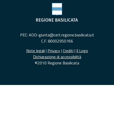
PEC: AOO-giunta@cert.regione.basilicata.it
C.F. 80002950766
Note legali
|
Privacy
|
Crediti
|
Il Logo
Dichiarazione di accessibilità
©2010 Regione Basilicata