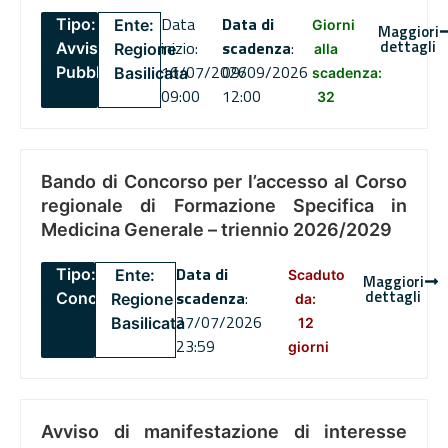
Data
Data di
Tipo:
Ente:
Giorni
Maggiori
dettagli
inizio:
scadenza
:
Avviso
Regione
alla
16/07/2026
09/09/2026
Pubblico
Basilicata
scadenza:
09:00
12:00
32
Bando di Concorso per l’accesso al Corso
regionale di Formazione Specifica in
Medicina Generale – triennio 2026/2029
Data di
Tipo:
Ente:
Scaduto
Maggiori
dettagli
scadenza
:
Concorsi
Regione
da:
27/07/2026
Basilicata
12
23:59
giorni
Avviso di manifestazione di interesse