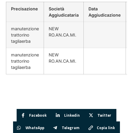
Precisazione
Società
Data
P
Aggiudicataria
Aggiudicazione
manutenzione
NEW
trattorino
RO.AN.CA.MI.
tagliaerba
manutenzione
NEW
trattorino
RO.AN.CA.MI.
tagliaerba
Facebook
Linkedin
Twitter
WhatsApp
Telegram
Copia link