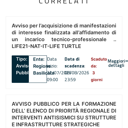
CORRELATI
Avviso per l’acquisizione di manifestazioni
di interesse finalizzata all’affidamento di
un incarico tecnico-professionale ..
LIFE21-NAT-IT-LIFE TURTLE
Data
Data di
Tipo:
Ente:
Scaduto
Maggiori
dettagli
inizio:
scadenza
:
Avviso
Regione
da:
22/07/2026
06/08/2026
Pubblico
Basilicata
3
09:00
23:59
giorni
AVVISO PUBBLICO PER LA FORMAZIONE
DELL’ ELENCO DI PRIORITÀ REGIONALE DI
INTERVENTI ANTISISMICI SU STRUTTURE
E INFRASTRUTTURE STRATEGICHE