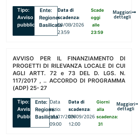
Data di
Tipo:
Ente:
Scade
Maggiori
dettagli
scadenza
:
Avviso
Regione
oggi
09/08/2026
pubblico
Basilicata
alle
23:59
23:59
AVVISO PER IL FINANZIAMENTO DI
PROGETTI DI RILEVANZA LOCALE DI CUI
AGLI ARTT. 72 e 73 DEL D. LGS. N.
117/2017 , .. ACCORDO DI PROGRAMMA
(ADP) 25- 27
Data
Data di
Tipo:
Ente:
Giorni
Maggiori
dettagli
inizio:
scadenza
:
Avviso
Regione
alla
16/07/2026
09/09/2026
Pubblico
Basilicata
scadenza:
09:00
12:00
31