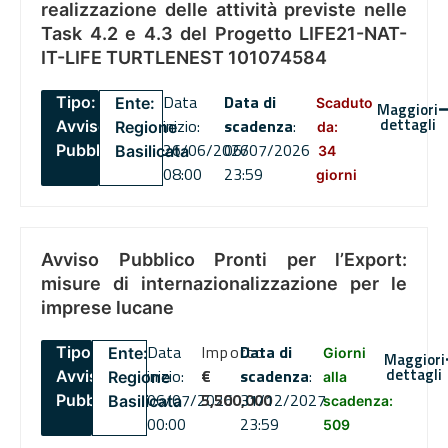
realizzazione delle attività previste nelle
Task 4.2 e 4.3 del Progetto LIFE21-NAT-
IT-LIFE TURTLENEST 101074584
Data
Data di
Tipo:
Ente:
Scaduto
Maggiori
dettagli
inizio:
scadenza
:
Avviso
Regione
da:
26/06/2026
06/07/2026
Pubblico
Basilicata
34
08:00
23:59
giorni
Avviso Pubblico Pronti per l’Export:
misure di internazionalizzazione per le
imprese lucane
Data
Importo
Data di
Tipo:
Ente:
Giorni
Maggiori
dettagli
inizio:
€
scadenza
:
Avviso
Regione
alla
06/07/2026
5,500,000
31/12/2027
Pubblico
Basilicata
scadenza:
00:00
23:59
509