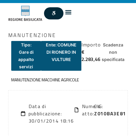
MANUTENZIONE
Importo
Tipo:
Ente: COMUNE
Scadenza
€
Gare di
DI RIONERO IN
non
2.283,46
appalto
VULTURE
specificata
servizi
MANUTENZIONE MACCHINE AGRICOLE
Data di
Numero
CIG:
pubblicazione:
atto:
Z010BA3E81
30/01/2014 18:16