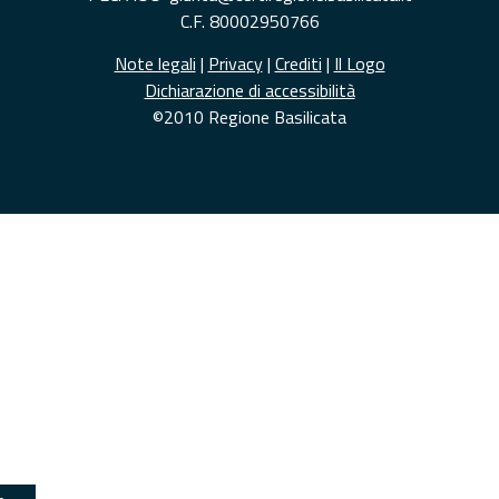
C.F. 80002950766
Note legali
|
Privacy
|
Crediti
|
Il Logo
Dichiarazione di accessibilità
©2010 Regione Basilicata