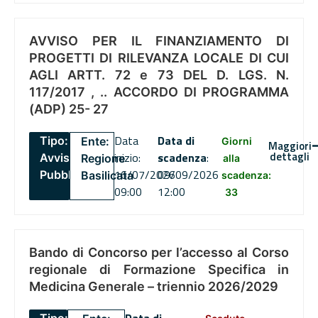
AVVISO PER IL FINANZIAMENTO DI
PROGETTI DI RILEVANZA LOCALE DI CUI
AGLI ARTT. 72 e 73 DEL D. LGS. N.
117/2017 , .. ACCORDO DI PROGRAMMA
(ADP) 25- 27
Data
Data di
Tipo:
Ente:
Giorni
Maggiori
dettagli
inizio:
scadenza
:
Avviso
Regione
alla
16/07/2026
09/09/2026
Pubblico
Basilicata
scadenza:
09:00
12:00
33
Bando di Concorso per l’accesso al Corso
regionale di Formazione Specifica in
Medicina Generale – triennio 2026/2029