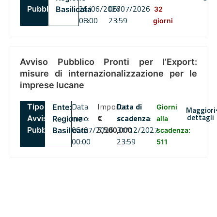
26/06/2026
06/07/2026
Pubblico
Basilicata
32
08:00
23:59
giorni
Avviso Pubblico Pronti per l’Export:
misure di internazionalizzazione per le
imprese lucane
Data
Importo
Data di
Tipo:
Ente:
Giorni
Maggiori
dettagli
inizio:
€
scadenza
:
Avviso
Regione
alla
06/07/2026
5,500,000
31/12/2027
Pubblico
Basilicata
scadenza:
00:00
23:59
511