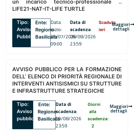
un incarico tecnico-professionale ..
LIFE21-NAT-IT-LIFE TURTLE
Data
Data di
Tipo:
Ente:
Scaduto
Maggiori
dettagli
inizio:
scadenza
:
Avviso
Regione
ieri
22/07/2026
06/08/2026
Pubblico
Basilicata
09:00
23:59
AVVISO PUBBLICO PER LA FORMAZIONE
DELL’ ELENCO DI PRIORITÀ REGIONALE DI
INTERVENTI ANTISISMICI SU STRUTTURE
E INFRASTRUTTURE STRATEGICHE
Data di
Tipo:
Ente:
Giorni
Maggiori
dettagli
scadenza
:
Avviso
Regione
alla
09/08/2026
pubblico
Basilicata
scadenza:
23:59
2