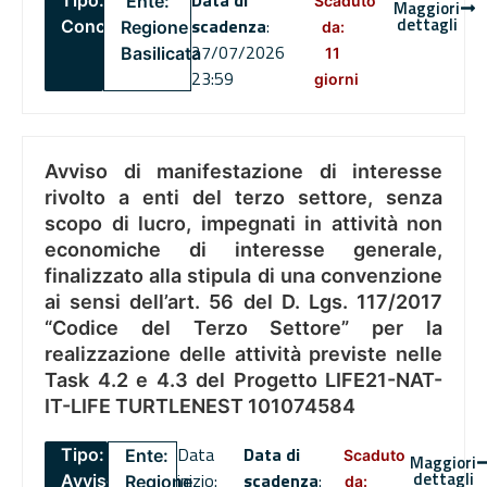
Data di
Tipo:
Ente:
Scaduto
Maggiori
dettagli
scadenza
:
Concorsi
Regione
da:
27/07/2026
Basilicata
11
23:59
giorni
Avviso di manifestazione di interesse
rivolto a enti del terzo settore, senza
scopo di lucro, impegnati in attività non
economiche di interesse generale,
finalizzato alla stipula di una convenzione
ai sensi dell’art. 56 del D. Lgs. 117/2017
“Codice del Terzo Settore” per la
realizzazione delle attività previste nelle
Task 4.2 e 4.3 del Progetto LIFE21-NAT-
IT-LIFE TURTLENEST 101074584
Data
Data di
Tipo:
Ente:
Scaduto
Maggiori
dettagli
inizio:
scadenza
:
Avviso
Regione
da: