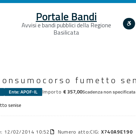
Portale Bandi
Avvisi e bandi pubblici della Regione
Basilicata
 consumocorso fumetto se
Importo
€ 357,00
Ente: APOF-IL
Scadenza non specificata
tto senise
ne: 12/02/2014 10:52
Numero atto:
CIG:
X740A9E190