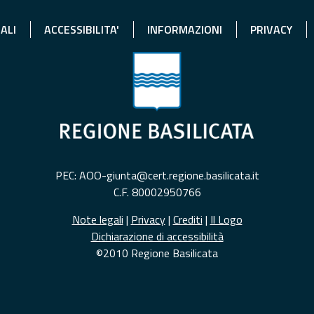
ALI
ACCESSIBILITA'
INFORMAZIONI
PRIVACY
PEC: AOO-giunta@cert.regione.basilicata.it
C.F. 80002950766
Note legali
|
Privacy
|
Crediti
|
Il Logo
Dichiarazione di accessibilità
©2010 Regione Basilicata