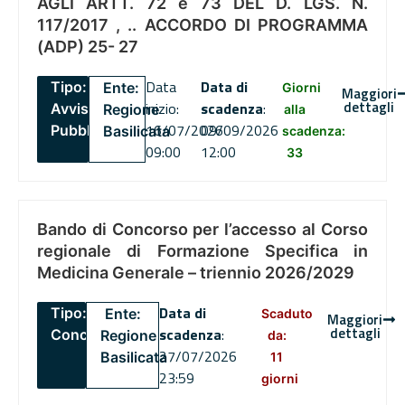
AGLI ARTT. 72 e 73 DEL D. LGS. N.
117/2017 , .. ACCORDO DI PROGRAMMA
(ADP) 25- 27
Data
Data di
Tipo:
Ente:
Giorni
Maggiori
dettagli
inizio:
scadenza
:
Avviso
Regione
alla
16/07/2026
09/09/2026
Pubblico
Basilicata
scadenza:
09:00
12:00
33
Bando di Concorso per l’accesso al Corso
regionale di Formazione Specifica in
Medicina Generale – triennio 2026/2029
Data di
Tipo:
Ente:
Scaduto
Maggiori
dettagli
scadenza
:
Concorsi
Regione
da:
27/07/2026
Basilicata
11
23:59
giorni