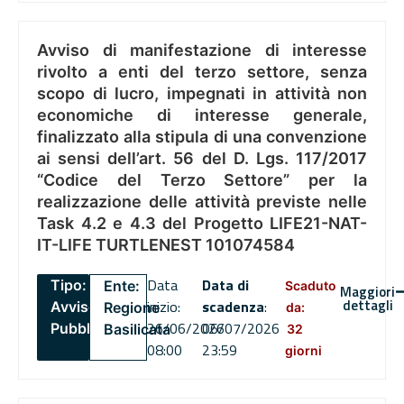
Avviso di manifestazione di interesse
rivolto a enti del terzo settore, senza
scopo di lucro, impegnati in attività non
economiche di interesse generale,
finalizzato alla stipula di una convenzione
ai sensi dell’art. 56 del D. Lgs. 117/2017
“Codice del Terzo Settore” per la
realizzazione delle attività previste nelle
Task 4.2 e 4.3 del Progetto LIFE21-NAT-
IT-LIFE TURTLENEST 101074584
Data
Data di
Tipo:
Ente:
Scaduto
Maggiori
dettagli
inizio:
scadenza
:
Avviso
Regione
da:
26/06/2026
06/07/2026
Pubblico
Basilicata
32
08:00
23:59
giorni