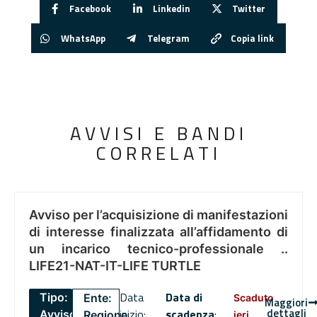
Facebook
Linkedin
Twitter
WhatsApp
Telegram
Copia link
AVVISI E BANDI
CORRELATI
Avviso per l’acquisizione di manifestazioni
di interesse finalizzata all’affidamento di
un incarico tecnico-professionale ..
LIFE21-NAT-IT-LIFE TURTLE
Data
Data di
Tipo:
Ente:
Scaduto
Maggiori
dettagli
inizio:
scadenza
:
Avviso
Regione
ieri