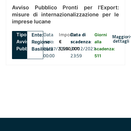
Avviso Pubblico Pronti per l’Export:
misure di internazionalizzazione per le
imprese lucane
Data
Importo
Data di
Tipo:
Ente:
Giorni
Maggiori
dettagli
inizio:
€
scadenza
:
Avviso
Regione
alla
06/07/2026
5,500,000
31/12/2027
Pubblico
Basilicata
scadenza:
00:00
23:59
511