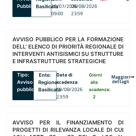
22/07/2026
06/08/2026
Pubblico
Basilicata
09:00
23:59
AVVISO PUBBLICO PER LA FORMAZIONE
DELL’ ELENCO DI PRIORITÀ REGIONALE DI
INTERVENTI ANTISISMICI SU STRUTTURE
E INFRASTRUTTURE STRATEGICHE
Data di
Tipo:
Ente:
Giorni
Maggiori
dettagli
scadenza
:
Avviso
Regione
alla
09/08/2026
pubblico
Basilicata
scadenza:
23:59
2
AVVISO PER IL FINANZIAMENTO DI
PROGETTI DI RILEVANZA LOCALE DI CUI