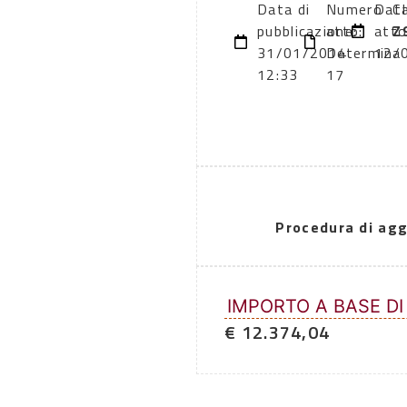
Data di
Numero
Dat
CI
pubblicazione:
atto:
atto
Z
31/01/2014
Determina
12/
12:33
17
Procedura di agg
IMPORTO A BASE DI
€ 12.374,04