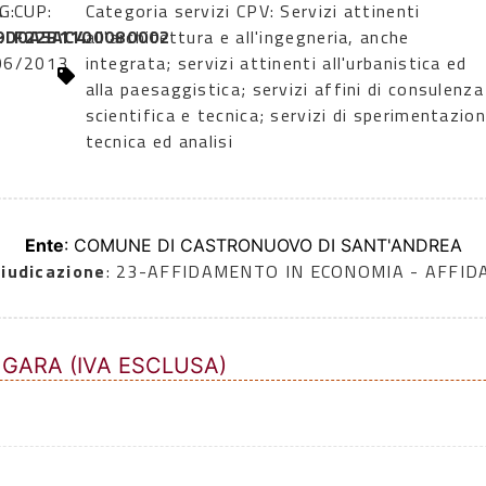
a
G:
CUP:
Categoria servizi CPV: Servizi attinenti
:
9D0A5AC4
F22B1100080002
all'architettura e all'ingegneria, anche
06/2013
integrata; servizi attinenti all'urbanistica ed
alla paesaggistica; servizi affini di consulenza
scientifica e tecnica; servizi di sperimentazio
tecnica ed analisi
Ente
: COMUNE DI CASTRONUOVO DI SANT'ANDREA
iudicazione
: 23-AFFIDAMENTO IN ECONOMIA - AFFI
 GARA (IVA ESCLUSA)