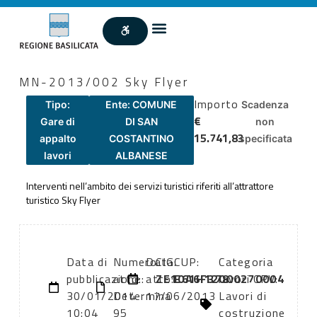
MN-2013/002 Sky Flyer
Importo
Tipo:
Ente: COMUNE
Scadenza
€
Gare di
DI SAN
non
15.741,83
appalto
COSTANTINO
specificata
lavori
ALBANESE
Interventi nell’ambito dei servizi turistici riferiti all’attrattore
turistico Sky Flyer
Data di
Numero
Data
CIG:
CUP:
Categoria
pubblicazione:
atto:
atto:
ZE10A6F378
E61H12000270004
lavori CPV:
30/01/2014
Determina
17/06/2013
Lavori di
10:04
95
costruzione