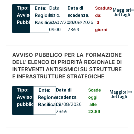
Data
Data di
Tipo:
Ente:
Scaduto
Maggiori
dettagli
inizio:
scadenza
:
Avviso
Regione
da:
22/07/2026
06/08/2026
Pubblico
Basilicata
3
09:00
23:59
giorni
AVVISO PUBBLICO PER LA FORMAZIONE
DELL’ ELENCO DI PRIORITÀ REGIONALE DI
INTERVENTI ANTISISMICI SU STRUTTURE
E INFRASTRUTTURE STRATEGICHE
Data di
Tipo:
Ente:
Scade
Maggiori
dettagli
scadenza
:
Avviso
Regione
oggi
09/08/2026
pubblico
Basilicata
alle
23:59
23:59