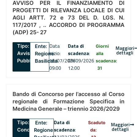
AVVISO PER IL FINANZIAMENTO DI
PROGETTI DI RILEVANZA LOCALE DI CUI
AGLI ARTT. 72 e 73 DEL D. LGS. N.
117/2017 , .. ACCORDO DI PROGRAMMA
(ADP) 25- 27
Data
Data di
Tipo:
Ente:
Giorni
Maggiori
dettagli
inizio:
scadenza
:
Avviso
Regione
alla
16/07/2026
09/09/2026
Pubblico
Basilicata
scadenza:
09:00
12:00
31
Bando di Concorso per l’accesso al Corso
regionale di Formazione Specifica in
Medicina Generale – triennio 2026/2029
Data di
Tipo:
Ente:
Scaduto
Maggiori
dettagli
scadenza
:
Concorsi
Regione
da: