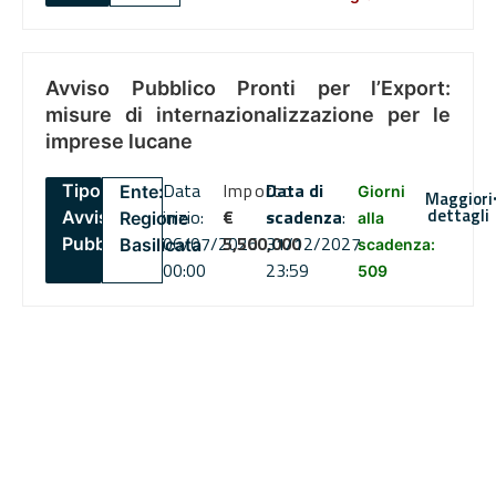
Avviso Pubblico Pronti per l’Export:
misure di internazionalizzazione per le
imprese lucane
Data
Importo
Data di
Tipo:
Ente:
Giorni
Maggiori
dettagli
inizio:
€
scadenza
:
Avviso
Regione
alla
06/07/2026
5,500,000
31/12/2027
Pubblico
Basilicata
scadenza:
00:00
23:59
509