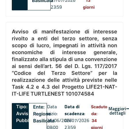
27/07/2026
Basilicata
13
23:59
giorni
Avviso di manifestazione di interesse
rivolto a enti del terzo settore, senza
scopo di lucro, impegnati in attività non
economiche di interesse generale,
finalizzato alla stipula di una convenzione
ai sensi dell’art. 56 del D. Lgs. 117/2017
“Codice del Terzo Settore” per la
realizzazione delle attività previste nelle
Task 4.2 e 4.3 del Progetto LIFE21-NAT-
IT-LIFE TURTLENEST 101074584
Data
Data di
Tipo:
Ente:
Scaduto
Maggiori
dettagli
inizio:
scadenza
:
Avviso
Regione
da:
26/06/2026
06/07/2026
Pubblico
Basilicata
34
08:00
23:59
giorni