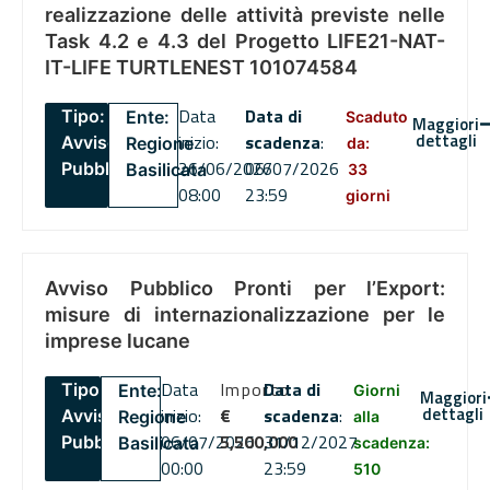
realizzazione delle attività previste nelle
Task 4.2 e 4.3 del Progetto LIFE21-NAT-
IT-LIFE TURTLENEST 101074584
Data
Data di
Tipo:
Ente:
Scaduto
Maggiori
dettagli
inizio:
scadenza
:
Avviso
Regione
da:
26/06/2026
06/07/2026
Pubblico
Basilicata
33
08:00
23:59
giorni
Avviso Pubblico Pronti per l’Export:
misure di internazionalizzazione per le
imprese lucane
Data
Importo
Data di
Tipo:
Ente:
Giorni
Maggiori
dettagli
inizio:
€
scadenza
:
Avviso
Regione
alla
06/07/2026
5,500,000
31/12/2027
Pubblico
Basilicata
scadenza:
00:00
23:59
510