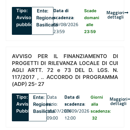
Data di
Tipo:
Ente:
Scade
Maggiori
dettagli
scadenza
:
Avviso
Regione
domani
09/08/2026
pubblico
Basilicata
alle
23:59
23:59
AVVISO PER IL FINANZIAMENTO DI
PROGETTI DI RILEVANZA LOCALE DI CUI
AGLI ARTT. 72 e 73 DEL D. LGS. N.
117/2017 , .. ACCORDO DI PROGRAMMA
(ADP) 25- 27
Data
Data di
Tipo:
Ente:
Giorni
Maggiori
dettagli
inizio:
scadenza
:
Avviso
Regione
alla
16/07/2026
09/09/2026
Pubblico
Basilicata
scadenza:
09:00
12:00
32