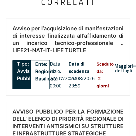
CORRELATI
Avviso per l’acquisizione di manifestazioni
di interesse finalizzata all’affidamento di
un incarico tecnico-professionale ..
LIFE21-NAT-IT-LIFE TURTLE
Data
Data di
Tipo:
Ente:
Scaduto
Maggiori
dettagli
inizio:
scadenza
:
Avviso
Regione
da:
22/07/2026
06/08/2026
Pubblico
Basilicata
2
09:00
23:59
giorni
AVVISO PUBBLICO PER LA FORMAZIONE
DELL’ ELENCO DI PRIORITÀ REGIONALE DI
INTERVENTI ANTISISMICI SU STRUTTURE
E INFRASTRUTTURE STRATEGICHE