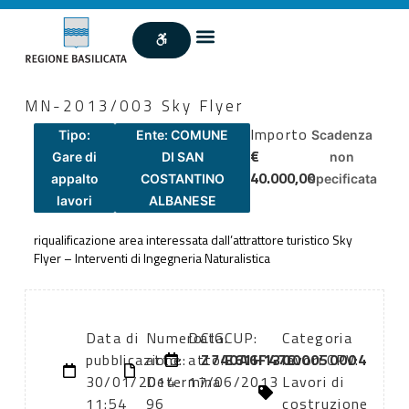
MN-2013/003 Sky Flyer
Importo
Tipo:
Ente: COMUNE
Scadenza
€
Gare di
DI SAN
non
40.000,00
appalto
COSTANTINO
specificata
lavori
ALBANESE
riqualificazione area interessata dall’attrattore turistico Sky
Flyer – Interventi di Ingegneria Naturalistica
Data di
Numero
Data
CIG:
CUP:
Categoria
pubblicazione:
atto:
atto:
Z740A6F47C
E61H13000050004
lavori CPV:
30/01/2014
Determina
17/06/2013
Lavori di
11:54
96
costruzione