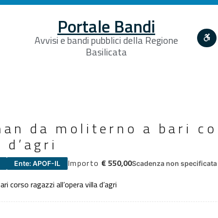
Portale Bandi
Avvisi e bandi pubblici della Regione
Basilicata
an da moliterno a bari co
a d’agri
Importo
€ 550,00
Ente: APOF-IL
Scadenza non specificata
i corso ragazzi all’opera villa d’agri