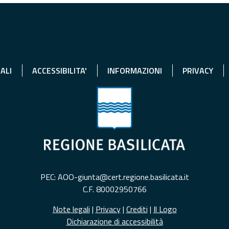
ALI
ACCESSIBILITA'
INFORMAZIONI
PRIVACY
PEC: AOO-giunta@cert.regione.basilicata.it
C.F. 80002950766
Note legali
|
Privacy
|
Crediti
|
Il Logo
Dichiarazione di accessibilità