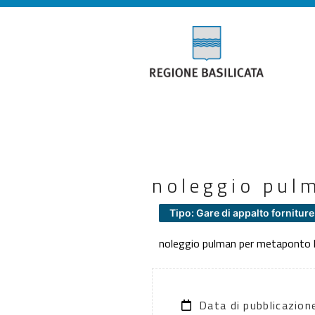
noleggio pul
Tipo: Gare di appalto forniture
noleggio pulman per metaponto l
Data di pubblicazio