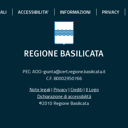
ALI
ACCESSIBILITA'
INFORMAZIONI
PRIVACY
PEC: AOO-giunta@cert.regione.basilicata.it
C.F. 80002950766
Note legali
|
Privacy
|
Crediti
|
Il Logo
Dichiarazione di accessibilità
©2010 Regione Basilicata