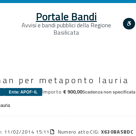
Portale Bandi
Avvisi e bandi pubblici della Regione
Basilicata
man per metaponto lauria
Importo
€ 900,00
Ente: APOF-IL
Scadenza non specificata
auria
ne: 11/02/2014 15:11
Numero atto:
CIG:
X630BA5BDC