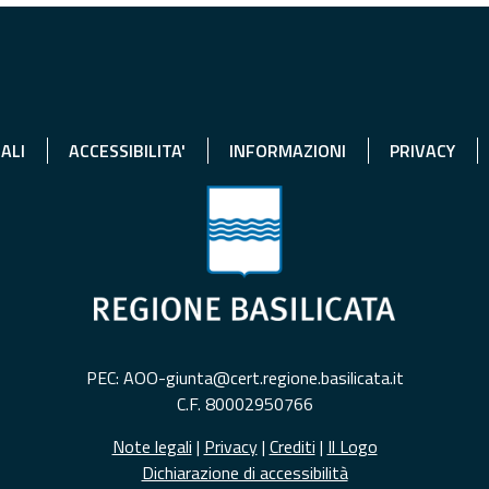
ALI
ACCESSIBILITA'
INFORMAZIONI
PRIVACY
PEC: AOO-giunta@cert.regione.basilicata.it
C.F. 80002950766
Note legali
|
Privacy
|
Crediti
|
Il Logo
Dichiarazione di accessibilità