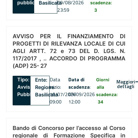
09/08/2026
pubblico
Basilicata
scadenza:
23:59
3
AVVISO PER IL FINANZIAMENTO DI
PROGETTI DI RILEVANZA LOCALE DI CUI
AGLI ARTT. 72 e 73 DEL D. LGS. N.
117/2017 , .. ACCORDO DI PROGRAMMA
(ADP) 25- 27
Data
Data di
Tipo:
Ente:
Giorni
Maggiori
dettagli
inizio:
scadenza
:
Avviso
Regione
alla
16/07/2026
09/09/2026
Pubblico
Basilicata
scadenza:
09:00
12:00
34
Bando di Concorso per l’accesso al Corso
regionale di Formazione Specifica in