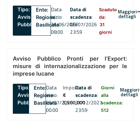
Data
Data di
Tipo:
Ente:
Scaduto
Maggiori
dettagli
inizio:
scadenza
:
Avviso
Regione
da:
26/06/2026
06/07/2026
Pubblico
Basilicata
31
08:00
23:59
giorni
Avviso Pubblico Pronti per l’Export:
misure di internazionalizzazione per le
imprese lucane
Data
Importo
Data di
Tipo:
Ente:
Giorni
Maggiori
dettagli
inizio:
€
scadenza
:
Avviso
Regione
alla
06/07/2026
5,500,000
31/12/2027
Pubblico
Basilicata
scadenza:
00:00
23:59
512