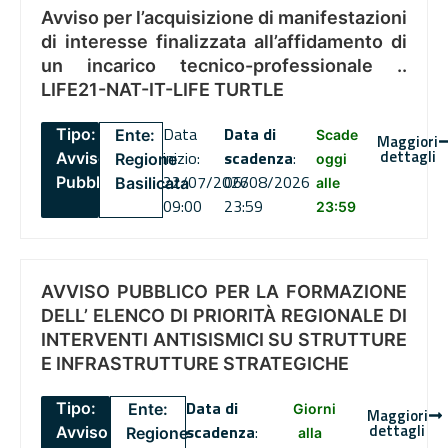
Avviso per l’acquisizione di manifestazioni
di interesse finalizzata all’affidamento di
un incarico tecnico-professionale ..
LIFE21-NAT-IT-LIFE TURTLE
Data
Data di
Tipo:
Ente:
Scade
Maggiori
dettagli
inizio:
scadenza
:
Avviso
Regione
oggi
22/07/2026
06/08/2026
Pubblico
Basilicata
alle
09:00
23:59
23:59
AVVISO PUBBLICO PER LA FORMAZIONE
DELL’ ELENCO DI PRIORITÀ REGIONALE DI
INTERVENTI ANTISISMICI SU STRUTTURE
E INFRASTRUTTURE STRATEGICHE
Data di
Tipo:
Ente:
Giorni
Maggiori
dettagli
scadenza
:
Avviso
Regione
alla