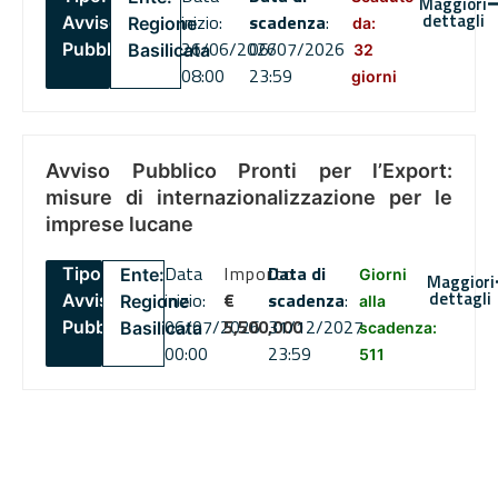
Maggiori
dettagli
inizio:
scadenza
:
Avviso
Regione
da:
26/06/2026
06/07/2026
Pubblico
Basilicata
32
08:00
23:59
giorni
Avviso Pubblico Pronti per l’Export:
misure di internazionalizzazione per le
imprese lucane
Data
Importo
Data di
Tipo:
Ente:
Giorni
Maggiori
dettagli
inizio:
€
scadenza
:
Avviso
Regione
alla
06/07/2026
5,500,000
31/12/2027
Pubblico
Basilicata
scadenza:
00:00
23:59
511