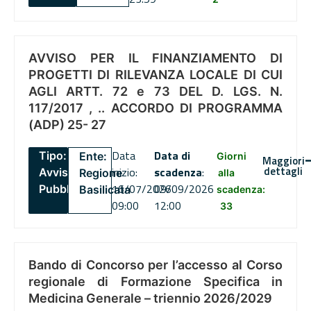
AVVISO PER IL FINANZIAMENTO DI
PROGETTI DI RILEVANZA LOCALE DI CUI
AGLI ARTT. 72 e 73 DEL D. LGS. N.
117/2017 , .. ACCORDO DI PROGRAMMA
(ADP) 25- 27
Data
Data di
Tipo:
Ente:
Giorni
Maggiori
dettagli
inizio:
scadenza
:
Avviso
Regione
alla
16/07/2026
09/09/2026
Pubblico
Basilicata
scadenza:
09:00
12:00
33
Bando di Concorso per l’accesso al Corso
regionale di Formazione Specifica in
Medicina Generale – triennio 2026/2029