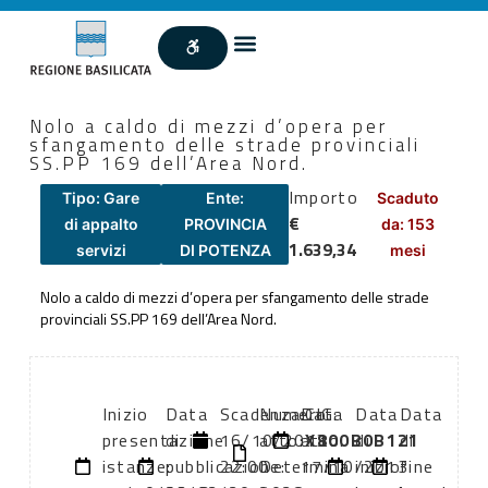
Nolo a caldo di mezzi d’opera per
sfangamento delle strade provinciali
SS.PP 169 dell’Area Nord.
Importo
Tipo: Gare
Ente:
Scaduto
€
di appalto
PROVINCIA
da: 153
1.639,34
servizi
DI POTENZA
mesi
Nolo a caldo di mezzi d’opera per sfangamento delle strade
provinciali SS.PP 169 dell’Area Nord.
Inizio
Data
Scadenza:
Numero
Data
CIG:
Data
Data
presentazione
di
16/10/2013
atto:
atto:
X800B0B121
di
di
istanze:
pubblicazione:
22:00
Determina
17/10/2013
inizio
fine