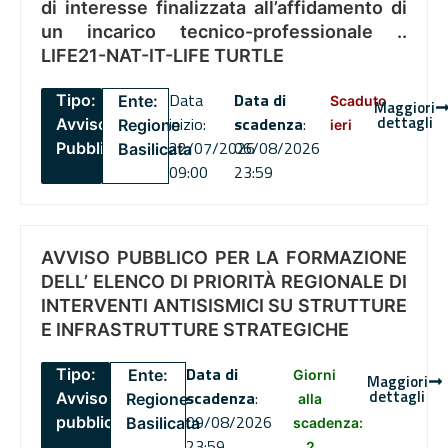
di interesse finalizzata all’affidamento di
un incarico tecnico-professionale ..
LIFE21-NAT-IT-LIFE TURTLE
Data
Data di
Tipo:
Ente:
Scaduto
Maggiori
dettagli
inizio:
scadenza
:
Avviso
Regione
ieri
22/07/2026
06/08/2026
Pubblico
Basilicata
09:00
23:59
AVVISO PUBBLICO PER LA FORMAZIONE
DELL’ ELENCO DI PRIORITÀ REGIONALE DI
INTERVENTI ANTISISMICI SU STRUTTURE
E INFRASTRUTTURE STRATEGICHE
Data di
Tipo:
Ente:
Giorni
Maggiori
dettagli
scadenza
:
Avviso
Regione
alla
09/08/2026
pubblico
Basilicata
scadenza:
23:59
2