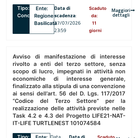
Data di
Tipo:
Ente:
Scaduto
Maggiori
dettagli
scadenza
:
Concorsi
Regione
da:
27/07/2026
Basilicata
11
23:59
giorni
Avviso di manifestazione di interesse
rivolto a enti del terzo settore, senza
scopo di lucro, impegnati in attività non
economiche di interesse generale,
finalizzato alla stipula di una convenzione
ai sensi dell’art. 56 del D. Lgs. 117/2017
“Codice del Terzo Settore” per la
realizzazione delle attività previste nelle
Task 4.2 e 4.3 del Progetto LIFE21-NAT-
IT-LIFE TURTLENEST 101074584
Data
Data di
Tipo:
Ente:
Scaduto