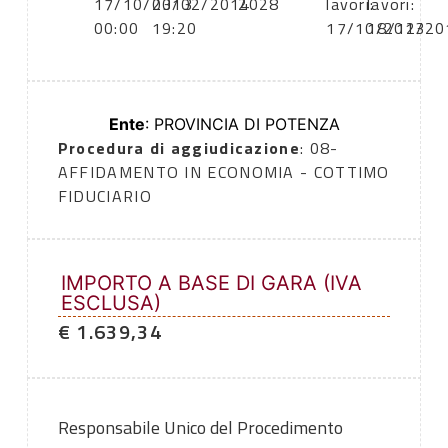
17/10/2013
03/02/2014
2028
lavori:
lavori:
00:00
19:20
17/10/2013
18/12/20
Ente
: PROVINCIA DI POTENZA
Procedura di aggiudicazione
: 08-
AFFIDAMENTO IN ECONOMIA - COTTIMO
FIDUCIARIO
IMPORTO A BASE DI GARA (IVA
ESCLUSA)
€ 1.639,34
Responsabile Unico del Procedimento