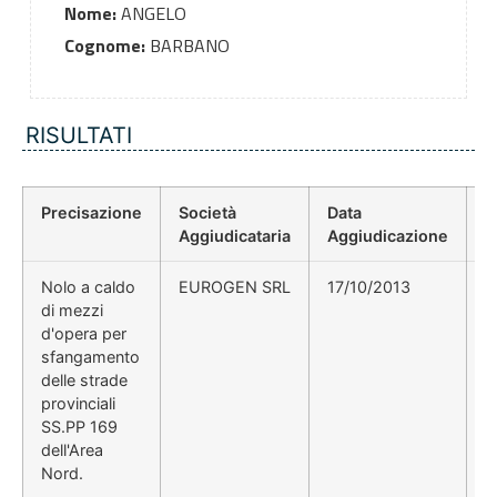
Nome:
ANGELO
Cognome:
BARBANO
RISULTATI
Precisazione
Società
Data
P
Aggiudicataria
Aggiudicazione
D
Nolo a caldo
EUROGEN SRL
17/10/2013
D
di mezzi
2
d'opera per
sfangamento
delle strade
provinciali
SS.PP 169
dell'Area
Nord.