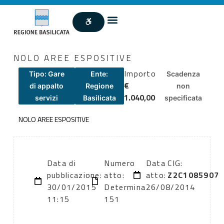
NOLO AREE ESPOSITIVE
Importo
Tipo: Gare
Ente:
Scadenza
€
di appalto
Regione
non
1.040,00
servizi
Basilicata
specificata
NOLO AREE ESPOSITIVE
Data di
Numero
Data
CIG:
pubblicazione:
atto:
atto:
Z2C1085907
30/01/2015
Determina
26/08/2014
11:15
151