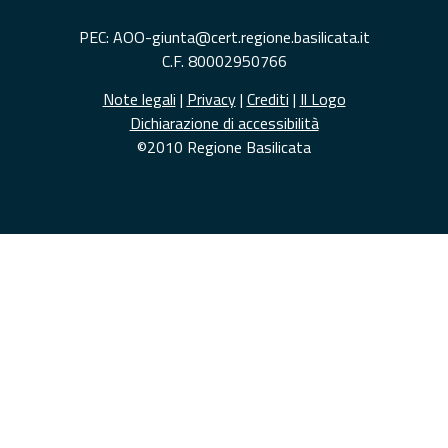
PEC: AOO-giunta@cert.regione.basilicata.it
C.F. 80002950766
Note legali
|
Privacy
|
Crediti
|
Il Logo
Dichiarazione di accessibilità
©2010 Regione Basilicata