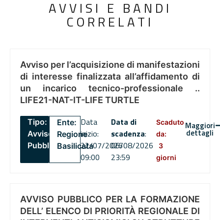
AVVISI E BANDI
CORRELATI
Avviso per l’acquisizione di manifestazioni
di interesse finalizzata all’affidamento di
un incarico tecnico-professionale ..
LIFE21-NAT-IT-LIFE TURTLE
Data
Data di
Tipo:
Ente:
Scaduto
Maggiori
dettagli
inizio:
scadenza
:
Avviso
Regione
da:
22/07/2026
06/08/2026
Pubblico
Basilicata
3
09:00
23:59
giorni
AVVISO PUBBLICO PER LA FORMAZIONE
DELL’ ELENCO DI PRIORITÀ REGIONALE DI