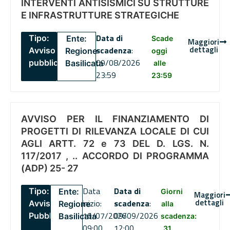
INTERVENTI ANTISISMICI SU STRUTTURE
E INFRASTRUTTURE STRATEGICHE
Data di
Tipo:
Ente:
Scade
Maggiori
dettagli
scadenza
:
Avviso
Regione
oggi
09/08/2026
pubblico
Basilicata
alle
23:59
23:59
AVVISO PER IL FINANZIAMENTO DI
PROGETTI DI RILEVANZA LOCALE DI CUI
AGLI ARTT. 72 e 73 DEL D. LGS. N.
117/2017 , .. ACCORDO DI PROGRAMMA
(ADP) 25- 27
Data
Data di
Tipo:
Ente:
Giorni
Maggiori
dettagli
inizio:
scadenza
:
Avviso
Regione
alla
16/07/2026
09/09/2026
Pubblico
Basilicata
scadenza:
09:00
12:00
31