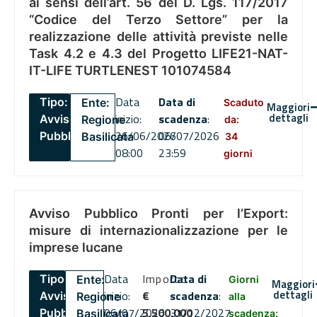
ai sensi dell’art. 56 del D. Lgs. 117/2017
“Codice del Terzo Settore” per la
realizzazione delle attività previste nelle
Task 4.2 e 4.3 del Progetto LIFE21-NAT-
IT-LIFE TURTLENEST 101074584
Data
Data di
Tipo:
Ente:
Scaduto
Maggiori
dettagli
inizio:
scadenza
:
Avviso
Regione
da:
26/06/2026
06/07/2026
Pubblico
Basilicata
34
08:00
23:59
giorni
Avviso Pubblico Pronti per l’Export:
misure di internazionalizzazione per le
imprese lucane
Data
Importo
Data di
Tipo:
Ente:
Giorni
Maggiori
dettagli
inizio:
€
scadenza
:
Avviso
Regione
alla
06/07/2026
5,500,000
31/12/2027
Pubblico
Basilicata
scadenza: