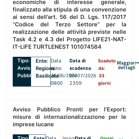
economiche di interesse generale,
finalizzato alla stipula di una convenzione
ai sensi dell’art. 56 del D. Lgs. 117/2017
“Codice del Terzo Settore” per la
realizzazione delle attività previste nelle
Task 4.2 e 4.3 del Progetto LIFE21-NAT-
IT-LIFE TURTLENEST 101074584
Data
Data di
Tipo:
Ente:
Scaduto
Maggiori
dettagli
inizio:
scadenza
:
Avviso
Regione
da:
26/06/2026
06/07/2026
Pubblico
Basilicata
33
08:00
23:59
giorni
Avviso Pubblico Pronti per l’Export:
misure di internazionalizzazione per le
imprese lucane
Data
Importo
Data di
Tipo:
Ente:
Giorni