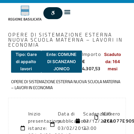
OPERE DI SISTEMAZIONE ESTERNA
NUOVA SCUOLA MATERNA – LAVORI IN
ECONOMIA
Importo
Tipo: Gare
Ente: COMUNE
Scaduto
€
di appalto
DI SCANZANO
da: 164
4.307,53
lavori
JONICO
mesi
OPERE DI SISTEMAZIONE ESTERNA NUOVA SCUOLA MATERNA
– LAVORI IN ECONOMIA
Inizio
Data di
Scadenza:
Numero
CIG:
presentazione
pubblicazione:
02/12/2012
atto:
ZCA077E90
istanze:
03/02/2014
23:00