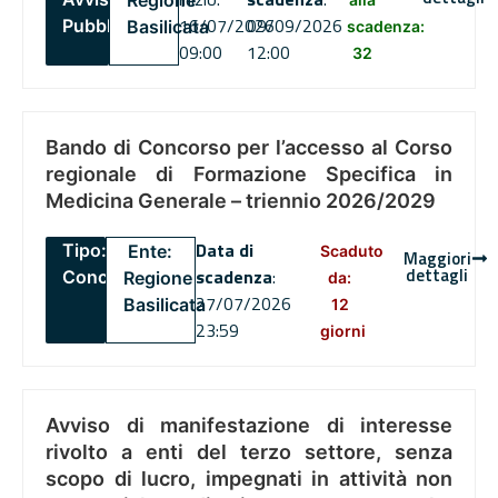
Regione
16/07/2026
09/09/2026
Pubblico
Basilicata
scadenza:
09:00
12:00
32
Bando di Concorso per l’accesso al Corso
regionale di Formazione Specifica in
Medicina Generale – triennio 2026/2029
Data di
Tipo:
Ente:
Scaduto
Maggiori
dettagli
scadenza
:
Concorsi
Regione
da:
27/07/2026
Basilicata
12
23:59
giorni
Avviso di manifestazione di interesse
rivolto a enti del terzo settore, senza
scopo di lucro, impegnati in attività non