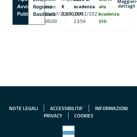
Maggiori
dettagli
inizio:
€
scadenza
:
Avviso
Regione
alla
06/07/2026
5,500,000
31/12/2027
Pubblico
Basilicata
scadenza:
00:00
23:59
510
NOTE LEGALI
ACCESSIBILITA'
INFORMAZIONI
PRIVACY
COOKIES