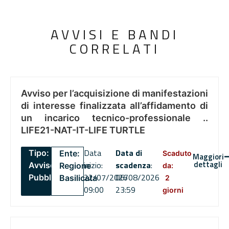
AVVISI E BANDI
CORRELATI
Avviso per l’acquisizione di manifestazioni
di interesse finalizzata all’affidamento di
un incarico tecnico-professionale ..
LIFE21-NAT-IT-LIFE TURTLE
Data
Data di
Tipo:
Ente:
Scaduto
Maggiori
dettagli
inizio:
scadenza
:
Avviso
Regione
da:
22/07/2026
06/08/2026
Pubblico
Basilicata
2
09:00
23:59
giorni