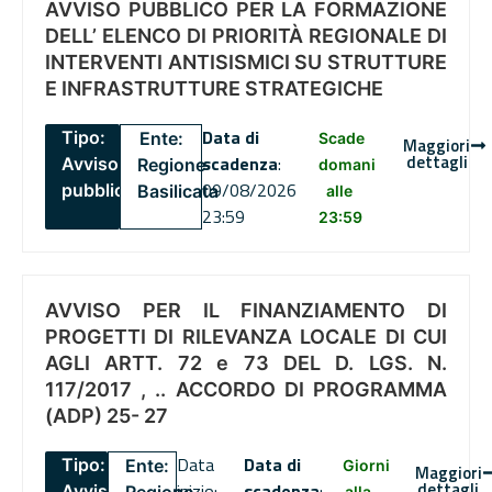
AVVISO PUBBLICO PER LA FORMAZIONE
DELL’ ELENCO DI PRIORITÀ REGIONALE DI
INTERVENTI ANTISISMICI SU STRUTTURE
E INFRASTRUTTURE STRATEGICHE
Data di
Tipo:
Ente:
Scade
Maggiori
dettagli
scadenza
:
Avviso
Regione
domani
09/08/2026
pubblico
Basilicata
alle
23:59
23:59
AVVISO PER IL FINANZIAMENTO DI
PROGETTI DI RILEVANZA LOCALE DI CUI
AGLI ARTT. 72 e 73 DEL D. LGS. N.
117/2017 , .. ACCORDO DI PROGRAMMA
(ADP) 25- 27
Data
Data di
Tipo:
Ente:
Giorni
Maggiori
dettagli
inizio:
scadenza
:
Avviso
alla