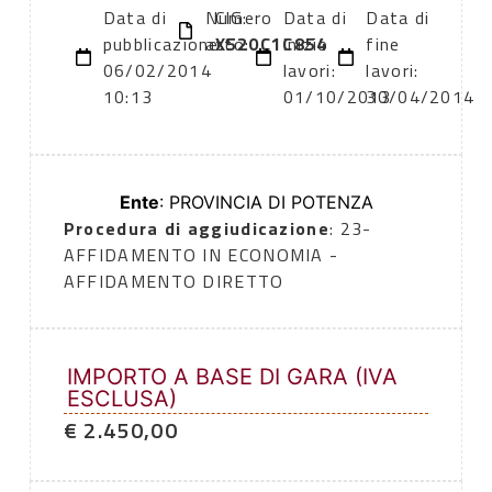
Data di
Numero
CIG:
Data di
Data di
pubblicazione:
atto:
X520C1C854
inizio
fine
06/02/2014
lavori:
lavori:
10:13
01/10/2013
30/04/2014
Ente
: PROVINCIA DI POTENZA
Procedura di aggiudicazione
: 23-
AFFIDAMENTO IN ECONOMIA -
AFFIDAMENTO DIRETTO
IMPORTO A BASE DI GARA (IVA
ESCLUSA)
€ 2.450,00