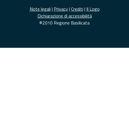
Note legali
|
Privacy
|
Crediti
|
Il Logo
Dichiarazione di accessibilità
©2010 Regione Basilicata