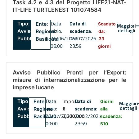
Task 4.2 e 4.3 del Progetto LIFE21-NAT-
IT-LIFE TURTLENEST 101074584
Data
Data di
Tipo:
Ente:
Scaduto
Maggiori
dettagli
inizio:
scadenza
:
Avviso
Regione
da:
26/06/2026
06/07/2026
Pubblico
Basilicata
33
08:00
23:59
giorni
Avviso Pubblico Pronti per l’Export:
misure di internazionalizzazione per le
imprese lucane
Data
Importo
Data di
Tipo:
Ente:
Giorni
Maggiori
dettagli
inizio:
€
scadenza
:
Avviso
Regione
alla
06/07/2026
5,500,000
31/12/2027
Pubblico
Basilicata
scadenza:
00:00
23:59
510