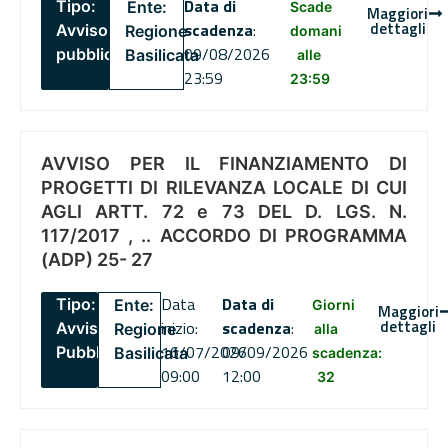
Data di
Tipo:
Ente:
Scade
Maggiori
dettagli
scadenza
:
Avviso
Regione
domani
09/08/2026
pubblico
Basilicata
alle
23:59
23:59
AVVISO PER IL FINANZIAMENTO DI
PROGETTI DI RILEVANZA LOCALE DI CUI
AGLI ARTT. 72 e 73 DEL D. LGS. N.
117/2017 , .. ACCORDO DI PROGRAMMA
(ADP) 25- 27
Data
Data di
Tipo:
Ente:
Giorni
Maggiori
dettagli
inizio:
scadenza
:
Avviso
Regione
alla
16/07/2026
09/09/2026
Pubblico
Basilicata
scadenza:
09:00
12:00
32