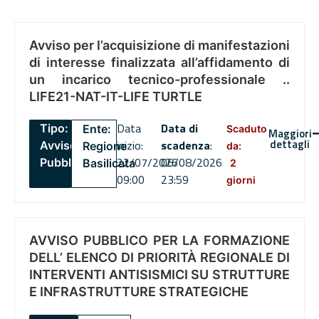
Avviso per l’acquisizione di manifestazioni
di interesse finalizzata all’affidamento di
un incarico tecnico-professionale ..
LIFE21-NAT-IT-LIFE TURTLE
Data
Data di
Tipo:
Ente:
Scaduto
Maggiori
dettagli
inizio:
scadenza
:
Avviso
Regione
da:
22/07/2026
06/08/2026
Pubblico
Basilicata
2
09:00
23:59
giorni
AVVISO PUBBLICO PER LA FORMAZIONE
DELL’ ELENCO DI PRIORITÀ REGIONALE DI
INTERVENTI ANTISISMICI SU STRUTTURE
E INFRASTRUTTURE STRATEGICHE