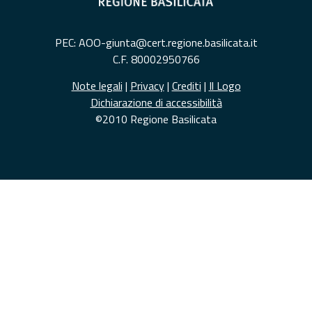
PEC: AOO-giunta@cert.regione.basilicata.it
C.F. 80002950766
Note legali
|
Privacy
|
Crediti
|
Il Logo
Dichiarazione di accessibilità
©2010 Regione Basilicata