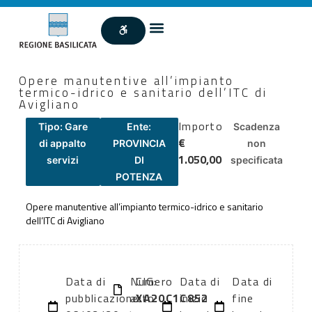
Opere manutentive all’impianto
termico-idrico e sanitario dell’ITC di
Avigliano
Importo
Tipo: Gare
Ente:
Scadenza
€
di appalto
PROVINCIA
non
1.050,00
servizi
DI
specificata
POTENZA
Opere manutentive all’impianto termico-idrico e sanitario
dell’ITC di Avigliano
Data di
Numero
CIG:
Data di
Data di
pubblicazione:
atto:
XA20C1C852
inizio
fine