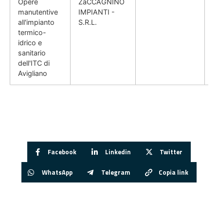
Opere
ZaCCAGNINO
manutentive
IMPIANTI -
all'impianto
S.R.L.
termico-
idrico e
sanitario
dell'ITC di
Avigliano
Facebook
Linkedin
Twitter
WhatsApp
Telegram
Copia link