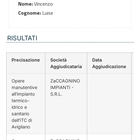
Nome:
Vincenzo
Cognome:
Luise
RISULTATI
Precisazione
Società
Data
P
Aggiudicataria
Aggiudicazione
D
Opere
ZaCCAGNINO
manutentive
IMPIANTI -
all'impianto
S.R.L.
termico-
idrico e
sanitario
dell'ITC di
Avigliano