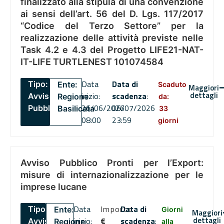
finalizzato alla stipula di una convenzione
ai sensi dell’art. 56 del D. Lgs. 117/2017
“Codice del Terzo Settore” per la
realizzazione delle attività previste nelle
Task 4.2 e 4.3 del Progetto LIFE21-NAT-
IT-LIFE TURTLENEST 101074584
Data
Data di
Tipo:
Ente:
Scaduto
Maggiori
dettagli
inizio:
scadenza
:
Avviso
Regione
da:
26/06/2026
06/07/2026
Pubblico
Basilicata
33
08:00
23:59
giorni
Avviso Pubblico Pronti per l’Export:
misure di internazionalizzazione per le
imprese lucane
Data
Importo
Data di
Tipo:
Ente:
Giorni
Maggiori
dettagli
inizio:
€
scadenza
:
Avviso
Regione
alla