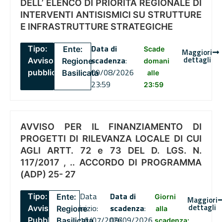
DELL’ ELENCO DI PRIORITÀ REGIONALE DI
INTERVENTI ANTISISMICI SU STRUTTURE
E INFRASTRUTTURE STRATEGICHE
Data di
Tipo:
Ente:
Scade
Maggiori
dettagli
scadenza
:
Avviso
Regione
domani
09/08/2026
pubblico
Basilicata
alle
23:59
23:59
AVVISO PER IL FINANZIAMENTO DI
PROGETTI DI RILEVANZA LOCALE DI CUI
AGLI ARTT. 72 e 73 DEL D. LGS. N.
117/2017 , .. ACCORDO DI PROGRAMMA
(ADP) 25- 27
Data
Data di
Tipo:
Ente:
Giorni
Maggiori
dettagli
inizio:
scadenza
:
Avviso
Regione
alla
16/07/2026
09/09/2026
Pubblico
Basilicata
scadenza: