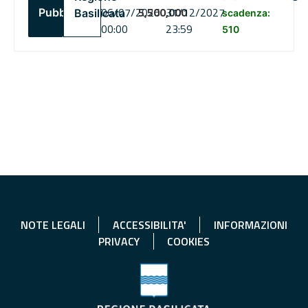
06/07/2026
5,500,000
31/12/2027
Pubblico
Basilicata
scadenza:
00:00
23:59
510
NOTE LEGALI
ACCESSIBILITA'
INFORMAZIONI
PRIVACY
COOKIES