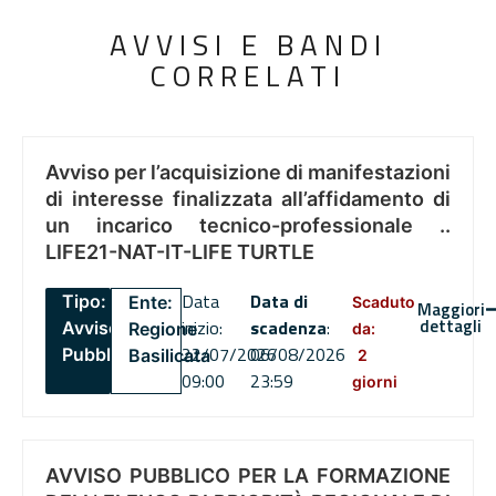
AVVISI E BANDI
CORRELATI
Avviso per l’acquisizione di manifestazioni
di interesse finalizzata all’affidamento di
un incarico tecnico-professionale ..
LIFE21-NAT-IT-LIFE TURTLE
Data
Data di
Tipo:
Ente:
Scaduto
Maggiori
dettagli
inizio:
scadenza
:
Avviso
Regione
da:
22/07/2026
06/08/2026
Pubblico
Basilicata
2
09:00
23:59
giorni
AVVISO PUBBLICO PER LA FORMAZIONE