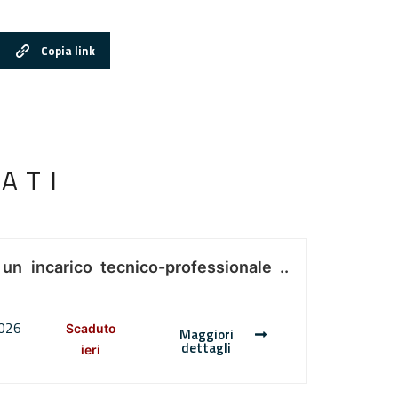
Copia link
ATI
 un incarico tecnico-professionale ..
2026
Scaduto
Maggiori
dettagli
ieri