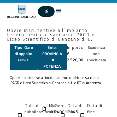
Opere manutentive all’impianto
termico-idrico e sanitario IPAGR e
Liceo Scientifico di Genzano di L.
Importo
Tipo: Gare
Ente:
Scadenza
€
di appalto
PROVINCIA
non
2.520,00
servizi
DI
specificata
POTENZA
Opere manutentive all’impianto termico-idrico e sanitario
IPAGR e Liceo Scientifico di Genzano di L. e ITC di Acerenza
Data di
Numero
CIG:
Data di
Data di
pubblicazione:
atto:
XB40C1C845
inizio
fine