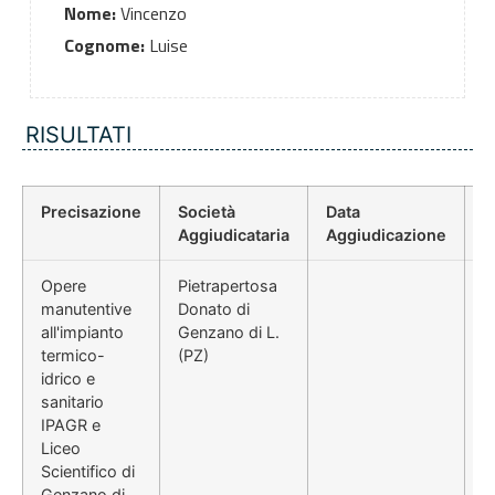
Nome:
Vincenzo
Cognome:
Luise
RISULTATI
Precisazione
Società
Data
P
Aggiudicataria
Aggiudicazione
D
Opere
Pietrapertosa
manutentive
Donato di
all'impianto
Genzano di L.
termico-
(PZ)
idrico e
sanitario
IPAGR e
Liceo
Scientifico di
Genzano di