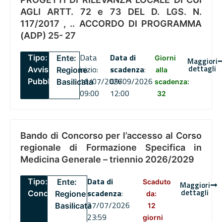
AGLI ARTT. 72 e 73 DEL D. LGS. N.
117/2017 , .. ACCORDO DI PROGRAMMA
(ADP) 25- 27
Data
Data di
Tipo:
Ente:
Giorni
Maggiori
dettagli
inizio:
scadenza
:
Avviso
Regione
alla
16/07/2026
09/09/2026
Pubblico
Basilicata
scadenza:
09:00
12:00
32
Bando di Concorso per l’accesso al Corso
regionale di Formazione Specifica in
Medicina Generale – triennio 2026/2029
Data di
Tipo:
Ente:
Scaduto
Maggiori
dettagli
scadenza
:
Concorsi
Regione
da:
27/07/2026
Basilicata
12
23:59
giorni