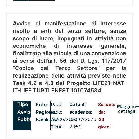
Avviso di manifestazione di interesse
rivolto a enti del terzo settore, senza
scopo di lucro, impegnati in attività non
economiche di interesse generale,
finalizzato alla stipula di una convenzione
ai sensi dell’art. 56 del D. Lgs. 117/2017
“Codice del Terzo Settore” per la
realizzazione delle attività previste nelle
Task 4.2 e 4.3 del Progetto LIFE21-NAT-
IT-LIFE TURTLENEST 101074584
Data
Data di
Tipo:
Ente:
Scaduto
Maggiori
dettagli
inizio:
scadenza
:
Avviso
Regione
da:
26/06/2026
06/07/2026
Pubblico
Basilicata
33
08:00
23:59
giorni