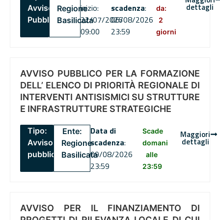
dettagli
inizio:
scadenza
:
Avviso
Regione
da:
22/07/2026
06/08/2026
Pubblico
Basilicata
2
09:00
23:59
giorni
AVVISO PUBBLICO PER LA FORMAZIONE
DELL’ ELENCO DI PRIORITÀ REGIONALE DI
INTERVENTI ANTISISMICI SU STRUTTURE
E INFRASTRUTTURE STRATEGICHE
Data di
Tipo:
Ente:
Scade
Maggiori
dettagli
scadenza
:
Avviso
Regione
domani
09/08/2026
pubblico
Basilicata
alle
23:59
23:59
AVVISO PER IL FINANZIAMENTO DI
PROGETTI DI RILEVANZA LOCALE DI CUI