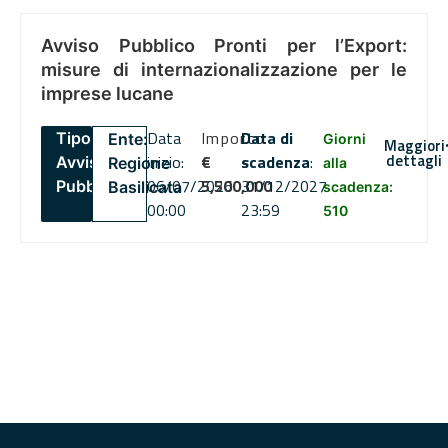
Avviso Pubblico Pronti per l’Export:
misure di internazionalizzazione per le
imprese lucane
Data
Importo
Data di
Tipo:
Ente:
Giorni
Maggiori
dettagli
inizio:
€
scadenza
:
Avviso
Regione
alla
06/07/2026
5,500,000
31/12/2027
Pubblico
Basilicata
scadenza:
00:00
23:59
510