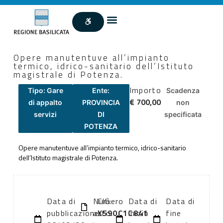
Opere manutentuve all’impianto
termico, idrico-sanitario dell’Istituto
magistrale di Potenza.
Importo
Tipo: Gare
Ente:
Scadenza
€ 700,00
di appalto
PROVINCIA
non
servizi
DI
specificata
POTENZA
Opere manutentuve all’impianto termico, idrico-sanitario
dell’Istituto magistrale di Potenza.
Data di
Numero
CIG:
Data di
Data di
pubblicazione:
atto:
X590C1C841
inizio
fine