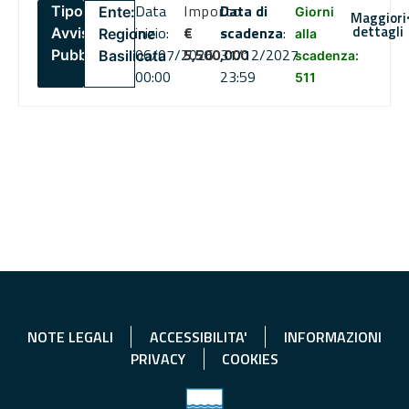
Data
Importo
Data di
Tipo:
Ente:
Giorni
Maggiori
dettagli
inizio:
€
scadenza
:
Avviso
Regione
alla
06/07/2026
5,500,000
31/12/2027
Pubblico
Basilicata
scadenza:
00:00
23:59
511
NOTE LEGALI
ACCESSIBILITA'
INFORMAZIONI
PRIVACY
COOKIES