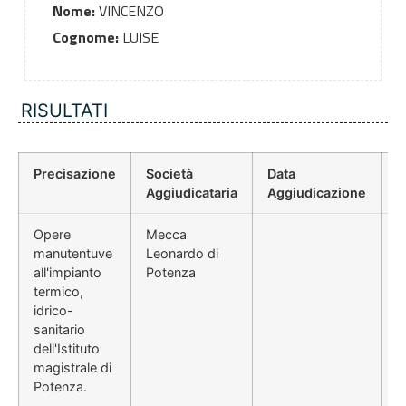
Nome:
VINCENZO
Cognome:
LUISE
RISULTATI
Precisazione
Società
Data
P
Aggiudicataria
Aggiudicazione
D
Opere
Mecca
manutentuve
Leonardo di
all'impianto
Potenza
termico,
idrico-
sanitario
dell'Istituto
magistrale di
Potenza.