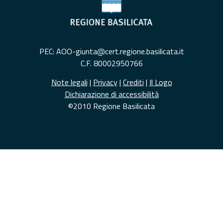
PEC: AOO-giunta@cert.regione.basilicata.it
C.F. 80002950766
Note legali
|
Privacy
|
Crediti
|
Il Logo
Dichiarazione di accessibilità
©2010 Regione Basilicata