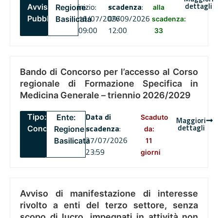
dettagli
inizio:
scadenza
:
Avviso
Regione
alla
16/07/2026
09/09/2026
Pubblico
Basilicata
scadenza:
09:00
12:00
33
Bando di Concorso per l’accesso al Corso
regionale di Formazione Specifica in
Medicina Generale – triennio 2026/2029
Data di
Tipo:
Ente:
Scaduto
Maggiori
dettagli
scadenza
:
Concorsi
Regione
da:
27/07/2026
Basilicata
11
23:59
giorni
Avviso di manifestazione di interesse
rivolto a enti del terzo settore, senza
scopo di lucro, impegnati in attività non