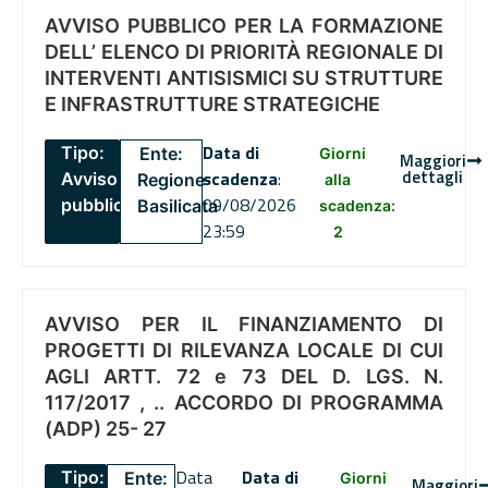
AVVISO PUBBLICO PER LA FORMAZIONE
DELL’ ELENCO DI PRIORITÀ REGIONALE DI
INTERVENTI ANTISISMICI SU STRUTTURE
E INFRASTRUTTURE STRATEGICHE
Data di
Tipo:
Ente:
Giorni
Maggiori
dettagli
scadenza
:
Avviso
Regione
alla
09/08/2026
pubblico
Basilicata
scadenza:
23:59
2
AVVISO PER IL FINANZIAMENTO DI
PROGETTI DI RILEVANZA LOCALE DI CUI
AGLI ARTT. 72 e 73 DEL D. LGS. N.
117/2017 , .. ACCORDO DI PROGRAMMA
(ADP) 25- 27
Data
Data di
Tipo:
Ente:
Giorni
Maggiori