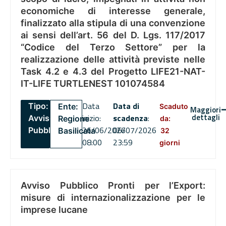
economiche di interesse generale,
finalizzato alla stipula di una convenzione
ai sensi dell’art. 56 del D. Lgs. 117/2017
“Codice del Terzo Settore” per la
realizzazione delle attività previste nelle
Task 4.2 e 4.3 del Progetto LIFE21-NAT-
IT-LIFE TURTLENEST 101074584
Data
Data di
Tipo:
Ente:
Scaduto
Maggiori
dettagli
inizio:
scadenza
:
Avviso
Regione
da:
26/06/2026
06/07/2026
Pubblico
Basilicata
32
08:00
23:59
giorni
Avviso Pubblico Pronti per l’Export:
misure di internazionalizzazione per le
imprese lucane